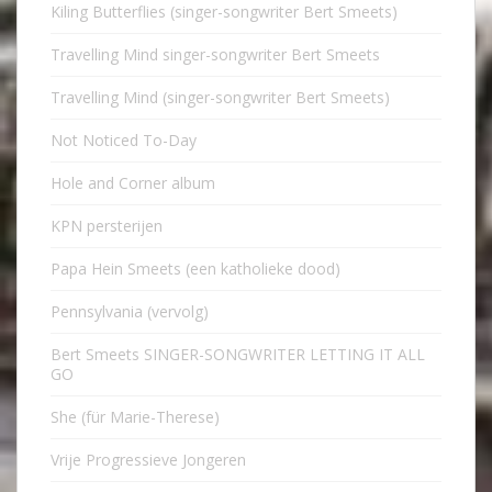
Kiling Butterflies (singer-songwriter Bert Smeets)
Travelling Mind singer-songwriter Bert Smeets
Travelling Mind (singer-songwriter Bert Smeets)
Not Noticed To-Day
Hole and Corner album
KPN persterijen
Papa Hein Smeets (een katholieke dood)
Pennsylvania (vervolg)
Bert Smeets SINGER-SONGWRITER LETTING IT ALL
GO
She (für Marie-Therese)
Vrije Progressieve Jongeren