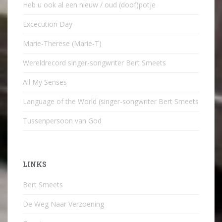
Heb u ook al een nieuw / oud (doof)potje
Excecution Day
Marie-Therese (Marie-T)
Wereldrecord singer-songwriter Bert Smeets
All My Senses
Language of the World (singer-songwriter Bert Smeets
Tussenpersoon van God
LINKS
Bert Smeets
De Weg Naar Verzoening