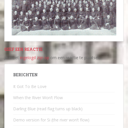
GEEF EEN REACTIE
Je moet
ingelogd zijn op
om een reactie te plaatsen.
BERICHTEN
It Got To Be Love
When the River Won’t Flow
Darling Blue (read flag turns up black)
Demo version for Si (the river won’t flow)