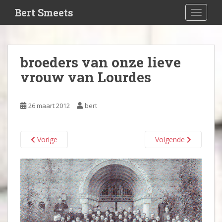
S
Bert Smeets
TOGGLE
k
i
p
t
broeders van onze lieve
o
vrouw van Lourdes
m
a
i
26 maart 2012
bert
n
c
o
Vorige
Volgende
n
t
e
n
t