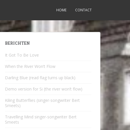
HOME
CONTACT
BERICHTEN
It Got To Be Love
When the River Won’t Flow
Darling Blue (read flag turns up black)
Demo version for Si (the river won’t flow)
Kiling Butterflies (singer-songwriter Bert
Smeets)
Travelling Mind singer-songwriter Bert
Smeets