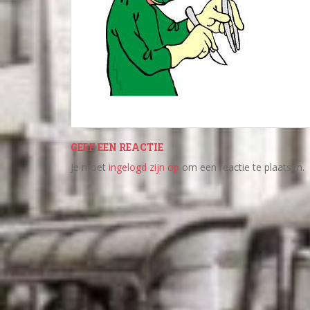
GEEF EEN REACTIE
Je moet
ingelogd zijn op
om een reactie te plaatsen.