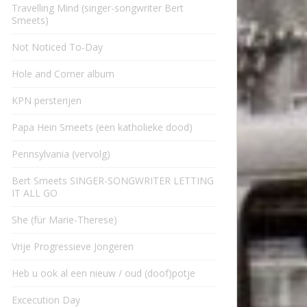
Travelling Mind (singer-songwriter Bert
Smeets)
Not Noticed To-Day
Hole and Corner album
KPN persterijen
Papa Hein Smeets (een katholieke dood)
Pennsylvania (vervolg)
Bert Smeets SINGER-SONGWRITER LETTING
IT ALL GO
She (für Marie-Therese)
Vrije Progressieve Jongeren
Heb u ook al een nieuw / oud (doof)potje
Excecution Day