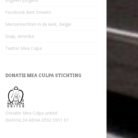
Engelen Jongens
Facebook Bert Smeets
Mensenrechten in de kerk, België
Snap, Amerika
Twitter Mea Culpa
DONATIE MEA CULPA STICHTING
Donatie Mea Culpa united
iBAN:NL34 ABNA 0592 5951 61