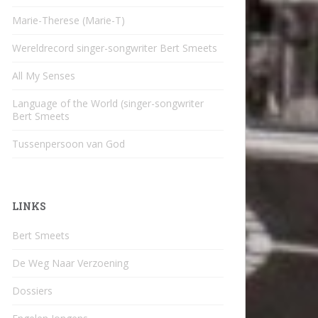
Marie-Therese (Marie-T)
Wereldrecord singer-songwriter Bert Smeets
All My Senses
Language of the World (singer-songwriter
Bert Smeets
Tussenpersoon van God
LINKS
Bert Smeets
De Weg Naar Verzoening
Dossiers