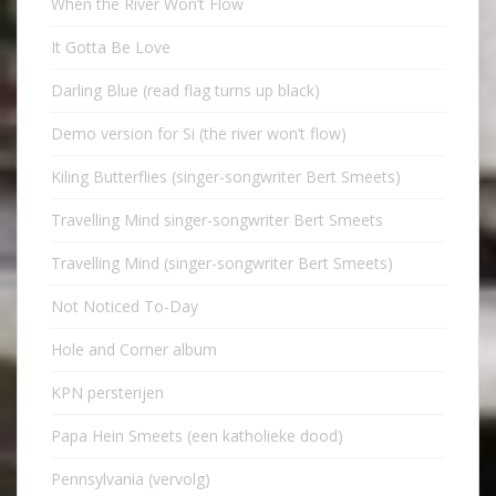
When the River Won’t Flow
It Gotta Be Love
Darling Blue (read flag turns up black)
Demo version for Si (the river won’t flow)
Kiling Butterflies (singer-songwriter Bert Smeets)
Travelling Mind singer-songwriter Bert Smeets
Travelling Mind (singer-songwriter Bert Smeets)
Not Noticed To-Day
Hole and Corner album
KPN persterijen
Papa Hein Smeets (een katholieke dood)
Pennsylvania (vervolg)