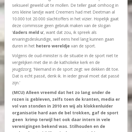
seksueel geweld uit te mollen. De teller gaat omhoog in
ons kleine landje want Creemers had met Deetman al
10.000 tot 20.000 slachtoffers in het vizier. Hopelijk gaat
deze commissie geen gebruik maken van de slogan
‘
daders meld u
‘, want dat zou, ik spreek als
ervaringsdeskundige, wel eens heel lang kunnen gaan
duren in het
hetero wereldje
van de sport.
Volgens de oud-minister is de situatie in de sport niet te
vergelijken met die in de katholieke kerk en de
jeugdzorg. ‘Niemand in de sport zegt: we dekken dit toe.
Dat is echt passé, denk ik. In ieder geval moet dat passé
zijn.’
(MCU) Alleen vreemd dat het zo lang onder de
rozen is gebleven, zelfs toen de kranten, media er
vol van stonden in 2010 en wij als klokkenluider
organisatie hard aan de bel trokken, gaf de sport
geen krimp terwijl het ook daar intern in vele
verenigingen bekend was. Stilhouden en de