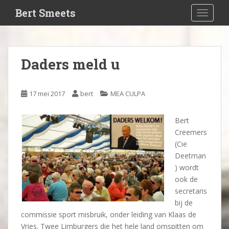
S
Bert Smeets
TOGGLE
k
i
p
t
Daders meld u
o
m
a
17 mei 2017
bert
MEA CULPA
i
n
Bert
c
Creemers
o
(Cie
n
Deetman
t
) wordt
e
ook de
n
secretaris
t
bij de
commissie sport misbruik, onder leiding van Klaas de
Vries. Twee Limburgers die het hele land omspitten om