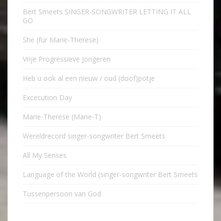
Bert Smeets SINGER-SONGWRITER LETTING IT ALL
GO
She (für Marie-Therese)
Vrije Progressieve Jongeren
Heb u ook al een nieuw / oud (doof)potje
Excecution Day
Marie-Therese (Marie-T)
Wereldrecord singer-songwriter Bert Smeets
All My Senses
Language of the World (singer-songwriter Bert Smeets
Tussenpersoon van God