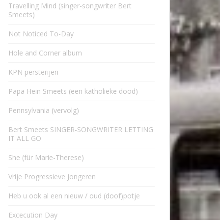
Travelling Mind (singer-songwriter Bert
Smeets)
Not Noticed To-Day
Hole and Corner album
KPN persterijen
Papa Hein Smeets (een katholieke dood)
Pennsylvania (vervolg)
Bert Smeets SINGER-SONGWRITER LETTING
IT ALL GO
She (für Marie-Therese)
Vrije Progressieve Jongeren
Heb u ook al een nieuw / oud (doof)potje
Excecution Day