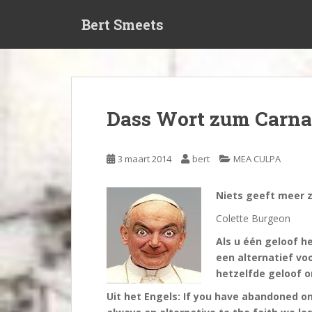
S
Bert Smeets
k
i
p
t
o
m
Dass Wort zum Carna
a
i
n
3 maart 2014
bert
MEA CULPA
c
o
Niets geeft meer 
n
t
Colette Burgeon
e
Als u één geloof heb
n
een alternatief voo
t
hetzelfde geloof 
Uit het Engels: If you have abandoned one