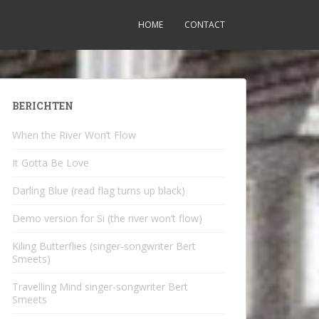
HOME
CONTACT
BERICHTEN
When the River Won’t Flow
It Gotta Be Love
Darling Blue (read flag turns up black)
Demo version for Si (the river won’t flow)
Kiling Butterflies (singer-songwriter Bert
Smeets)
Travelling Mind singer-songwriter Bert
Smeets