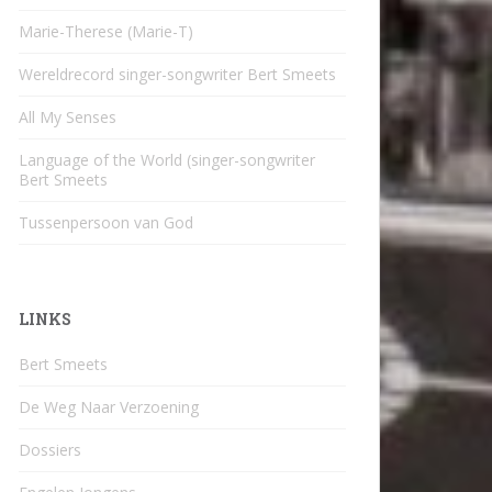
Marie-Therese (Marie-T)
Wereldrecord singer-songwriter Bert Smeets
All My Senses
Language of the World (singer-songwriter
Bert Smeets
Tussenpersoon van God
LINKS
Bert Smeets
De Weg Naar Verzoening
Dossiers