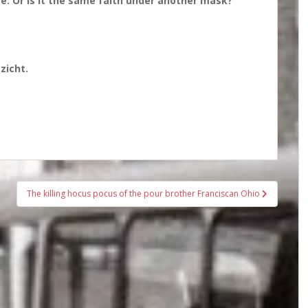
se. Or is it the same faith under another mask?
zicht.
The killing hocus pocus of the pour brother Franciscan Ohio