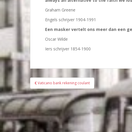
always an alternative to the faith we lo
Graham Greene
Engels schrijver 1904-1991
Een masker vertelt ons meer dan een ge
Oscar Wilde
Iers schrijver 1854-1900
Bericht
Vaticano bank rekening coulant
navigatie