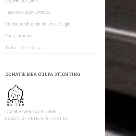
Engelen Jongens
Facebook Bert Smeets
Mensenrechten in de kerk, België
Snap, Amerika
Twitter Mea Culpa
DONATIE MEA CULPA STICHTING
Donatie Mea Culpa united
iBAN:NL34 ABNA 0592 5951 61