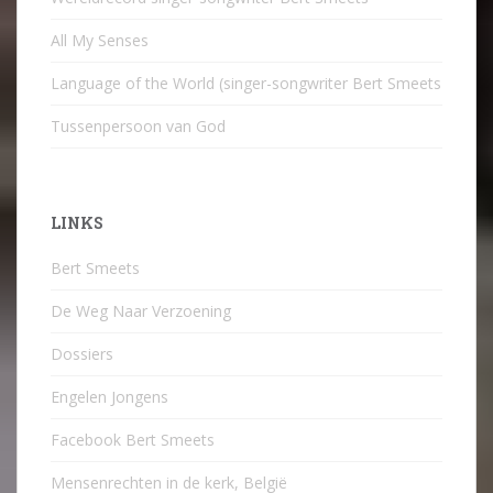
All My Senses
Language of the World (singer-songwriter Bert Smeets
Tussenpersoon van God
LINKS
Bert Smeets
De Weg Naar Verzoening
Dossiers
Engelen Jongens
Facebook Bert Smeets
Mensenrechten in de kerk, België