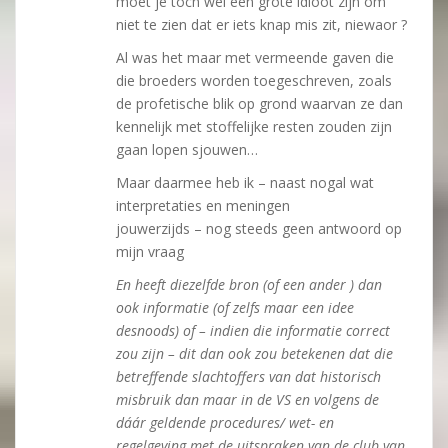
moet je toch wel een grote idioot zijn om
niet te zien dat er iets knap mis zit, niewaor ?
Al was het maar met vermeende gaven die
die broeders worden toegeschreven, zoals
de profetische blik op grond waarvan ze dan
kennelijk met stoffelijke resten zouden zijn
gaan lopen sjouwen…
Maar daarmee heb ik – naast nogal wat
interpretaties en meningen
jouwerzijds – nog steeds geen antwoord op
mijn vraag
En heeft diezelfde bron (of een ander ) dan
ook informatie (of zelfs maar een idee
desnoods) of – indien die informatie correct
zou zijn – dit dan ook zou betekenen dat die
betreffende slachtoffers van dat historisch
misbruik dan maar in de VS en volgens de
dáár geldende procedures/ wet- en
regelgeving met de uitspraken van de club van