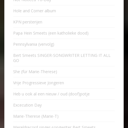
Hole and Corner album
KPN persterijen
Papa Hein Smeets (een katholieke dood)
Pennsylvania (vervolg)
Bert Smeets SINGER-SONGWRITER LETTING IT ALL
GO
She (für Marie-Therese)
Vrije Progressieve Jongeren
Heb u ook al een nieuw / oud (doof)potje
Excecution Day
Marie-Therese (Marie-T)
Wereldrecord singer-songwriter Bert Smeets