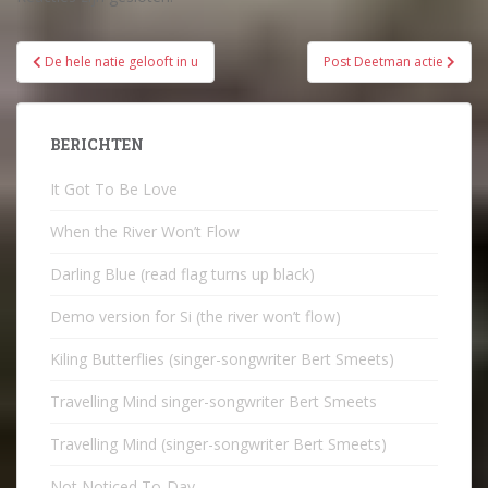
Bericht
De hele natie gelooft in u
Post Deetman actie
navigatie
BERICHTEN
It Got To Be Love
When the River Won’t Flow
Darling Blue (read flag turns up black)
Demo version for Si (the river won’t flow)
Kiling Butterflies (singer-songwriter Bert Smeets)
Travelling Mind singer-songwriter Bert Smeets
Travelling Mind (singer-songwriter Bert Smeets)
Not Noticed To-Day