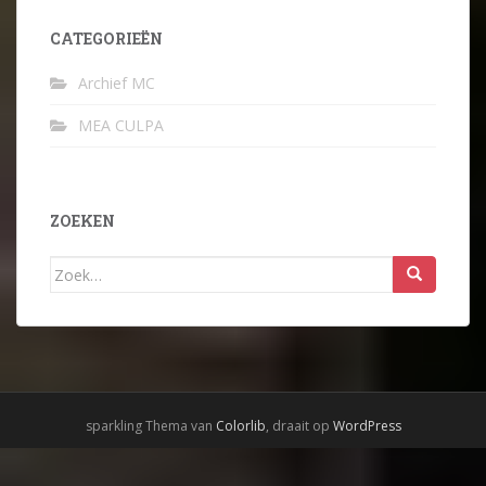
CATEGORIEËN
Archief MC
MEA CULPA
ZOEKEN
Zoek
naar:
sparkling Thema van
Colorlib
, draait op
WordPress