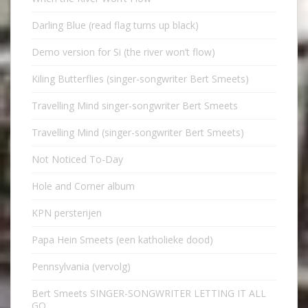
Darling Blue (read flag turns up black)
Demo version for Si (the river won’t flow)
Kiling Butterflies (singer-songwriter Bert Smeets)
Travelling Mind singer-songwriter Bert Smeets
Travelling Mind (singer-songwriter Bert Smeets)
Not Noticed To-Day
Hole and Corner album
KPN persterijen
Papa Hein Smeets (een katholieke dood)
Pennsylvania (vervolg)
Bert Smeets SINGER-SONGWRITER LETTING IT ALL
GO