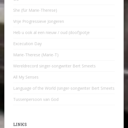
She (für Marie-Therese)
Vrije Progressieve Jongeren
Heb u ook al een nieuw / oud (doof)potje
Excecution Day
Marie-Therese (Marie-T)
Wereldrecord singer-songwriter Bert Smeets
All My Senses
Language of the World (singer-songwriter Bert Smeets
Tussenpersoon van God
LINKS