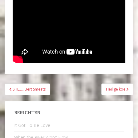
Bericht
SHE……Bert Smeets
Heilige koe
navigatie
BERICHTEN
It Got To Be Love
When the River Won’t Flow