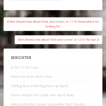
Bericht
Bert Smeets new album ‘hole and corner’, nr. 11 ‘If I Knew where I’m
navigatie
looking for’
Bert Smeets new album ‘hole and corner’, nr 12 ‘In The Sun’
BERICHTEN
It Got To Be Love
When the River Won’t Flow
Darling Blue (read flag turns up black)
Demo version for Si (the river won’t flow)
Kiling Butterflies (singer-songwriter Bert Smeets)