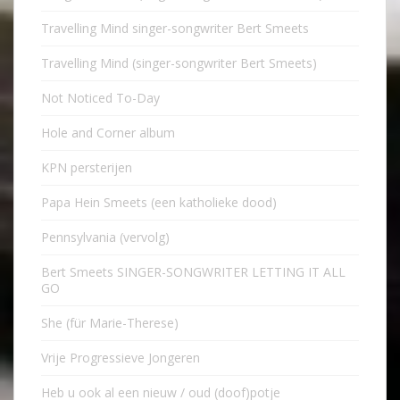
Travelling Mind singer-songwriter Bert Smeets
Travelling Mind (singer-songwriter Bert Smeets)
Not Noticed To-Day
Hole and Corner album
KPN persterijen
Papa Hein Smeets (een katholieke dood)
Pennsylvania (vervolg)
Bert Smeets SINGER-SONGWRITER LETTING IT ALL
GO
She (für Marie-Therese)
Vrije Progressieve Jongeren
Heb u ook al een nieuw / oud (doof)potje