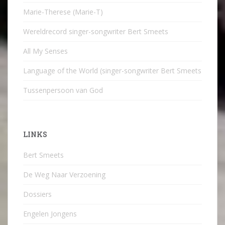
Marie-Therese (Marie-T)
Wereldrecord singer-songwriter Bert Smeets
All My Senses
Language of the World (singer-songwriter Bert Smeets
Tussenpersoon van God
LINKS
Bert Smeets
De Weg Naar Verzoening
Dossiers
Engelen Jongens