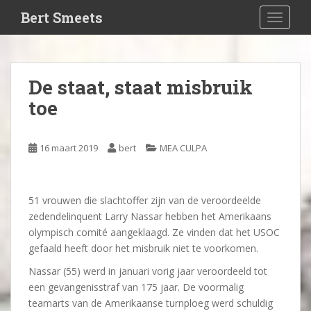
S
Bert Smeets
TOGGLE
k
i
p
t
De staat, staat misbruik
o
toe
m
a
i
16 maart 2019
bert
MEA CULPA
n
c
o
n
51 vrouwen die slachtoffer zijn van de veroordeelde
t
zedendelinquent Larry Nassar hebben het Amerikaans
e
olympisch comité aangeklaagd. Ze vinden dat het USOC
n
gefaald heeft door het misbruik niet te voorkomen.
t
Nassar (55) werd in januari vorig jaar veroordeeld tot
een gevangenisstraf van 175 jaar. De voormalig
teamarts van de Amerikaanse turnploeg werd schuldig