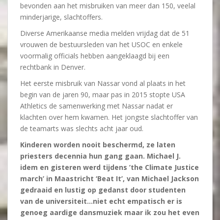
bevonden aan het misbruiken van meer dan 150, veelal
minderjarige, slachtoffers.
Diverse Amerikaanse media melden vrijdag dat de 51
vrouwen de bestuursleden van het USOC en enkele
voormalig officials hebben aangeklaagd bij een
rechtbank in Denver.
Het eerste misbruik van Nassar vond al plaats in het
begin van de jaren 90, maar pas in 2015 stopte USA
Athletics de samenwerking met Nassar nadat er
klachten over hem kwamen. Het jongste slachtoffer van
de teamarts was slechts acht jaar oud.
Kinderen worden nooit beschermd, ze laten
priesters decennia hun gang gaan. Michael J.
idem en gisteren werd tijdens ’the Climate Justice
march’ in Maastricht ‘Beat It’, van Michael Jackson
gedraaid en lustig op gedanst door studenten
van de universiteit…niet echt empatisch er is
genoeg aardige dansmuziek maar ik zou het even