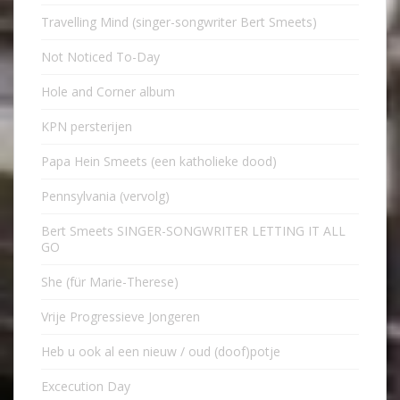
Travelling Mind (singer-songwriter Bert Smeets)
Not Noticed To-Day
Hole and Corner album
KPN persterijen
Papa Hein Smeets (een katholieke dood)
Pennsylvania (vervolg)
Bert Smeets SINGER-SONGWRITER LETTING IT ALL
GO
She (für Marie-Therese)
Vrije Progressieve Jongeren
Heb u ook al een nieuw / oud (doof)potje
Excecution Day