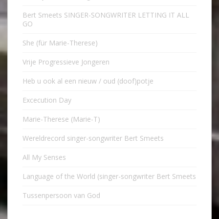
Bert Smeets SINGER-SONGWRITER LETTING IT ALL
GO
She (für Marie-Therese)
Vrije Progressieve Jongeren
Heb u ook al een nieuw / oud (doof)potje
Excecution Day
Marie-Therese (Marie-T)
Wereldrecord singer-songwriter Bert Smeets
All My Senses
Language of the World (singer-songwriter Bert Smeets
Tussenpersoon van God