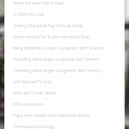
When the River Won’t Flow
It Gotta Be Love
Darling Blue (read flag turns up black)
Demo version for Si (the river won’t flow)
Kiling Butterflies (singer-songwriter Bert Smeets)
Travelling Mind singer-songwriter Bert Smeets
Travelling Mind (singer-songwriter Bert Smeets)
Not Noticed To-Day
Hole and Corner album
KPN persterijen
Papa Hein Smeets (een katholieke dood)
Pennsylvania (vervolg)