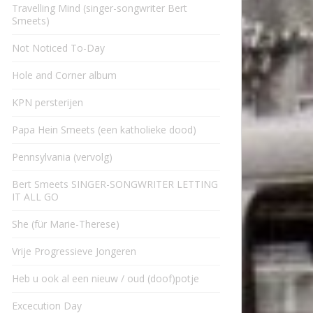
Travelling Mind (singer-songwriter Bert
Smeets)
Not Noticed To-Day
Hole and Corner album
KPN persterijen
Papa Hein Smeets (een katholieke dood)
Pennsylvania (vervolg)
Bert Smeets SINGER-SONGWRITER LETTING
IT ALL GO
She (für Marie-Therese)
Vrije Progressieve Jongeren
Heb u ook al een nieuw / oud (doof)potje
Excecution Day