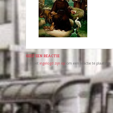
GEEF EEN REACTIE
Je moet
ingelogd zijn op
om een reactie te plaatsen.