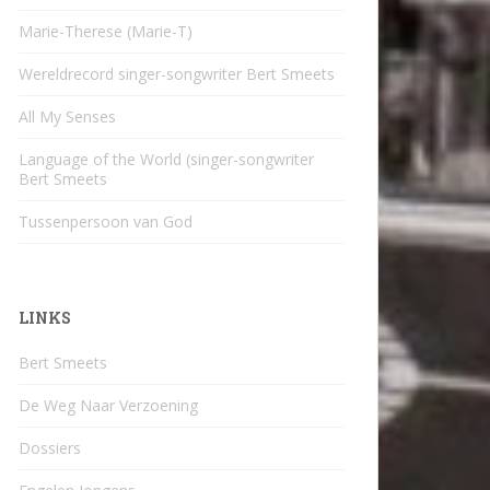
Marie-Therese (Marie-T)
Wereldrecord singer-songwriter Bert Smeets
All My Senses
Language of the World (singer-songwriter
Bert Smeets
Tussenpersoon van God
LINKS
Bert Smeets
De Weg Naar Verzoening
Dossiers