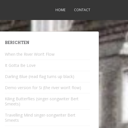
HOME
CONTACT
BERICHTEN
When the River Won’t Flow
It Gotta Be Love
Darling Blue (read flag turns up black)
Demo version for Si (the river won’t flow)
Kiling Butterflies (singer-songwriter Bert
Smeets)
Travelling Mind singer-songwriter Bert
Smeets