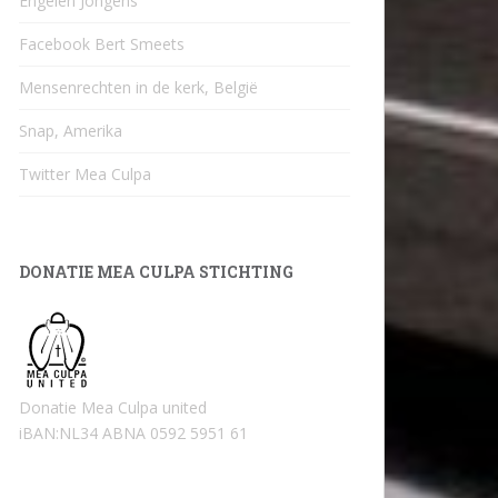
Engelen Jongens
Facebook Bert Smeets
Mensenrechten in de kerk, België
Snap, Amerika
Twitter Mea Culpa
DONATIE MEA CULPA STICHTING
Donatie Mea Culpa united
iBAN:NL34 ABNA 0592 5951 61