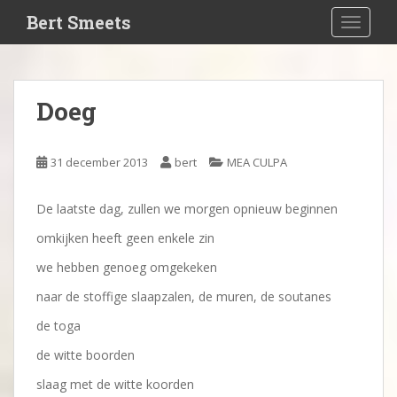
S
Bert Smeets
TOGGLE
k
i
p
t
Doeg
o
m
a
31 december 2013
bert
MEA CULPA
i
n
De laatste dag, zullen we morgen opnieuw beginnen
c
o
omkijken heeft geen enkele zin
n
we hebben genoeg omgekeken
t
e
naar de stoffige slaapzalen, de muren, de soutanes
n
de toga
t
de witte boorden
slaag met de witte koorden