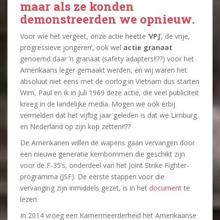
maar als ze konden
demonstreerden we opnieuw.
Voor wie het vergeet, onze actie heette ‘
VPJ
‘, de vrije,
progressieve jongeren’, ook wel
actie granaat
genoemd daar ’n granaat (safety adapters!!??) voor het
Amerikaans leger gemaakt werden, en wij waren het
absoluut niet eens met de oorlog in Vietnam dus starten
Wim, Paul en ik in Juli 1969 deze actie, die veel publiciteit
kreeg in de landelijke media. Mogen we ook erbij
vermelden dat het vijftig jaar geleden is dat we Limburg
en Nederland op zijn kop zetten!!??
De Amerikanen willen de wapens gaan vervangen door
een nieuwe generatie kernbommen die geschikt zijn
voor de F-35’s, onderdeel van het Joint Strike Fighter-
programma (JSF). De eerste stappen voor die
vervanging zijn inmiddels gezet, is in het
document
te
lezen.
In 2014 vroeg een Kamermeerderheid het Amerikaanse