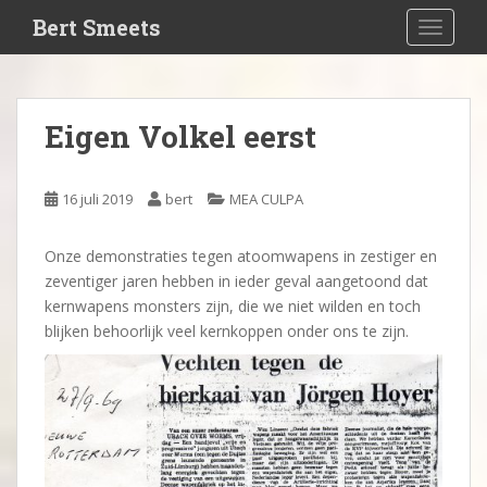
S
Bert Smeets
TOGGLE
k
i
p
t
Eigen Volkel eerst
o
m
a
16 juli 2019
bert
MEA CULPA
i
n
Onze demonstraties tegen atoomwapens in zestiger en
c
zeventiger jaren hebben in ieder geval aangetoond dat
o
kernwapens monsters zijn, die we niet wilden en toch
n
blijken behoorlijk veel kernkoppen onder ons te zijn.
t
e
n
t