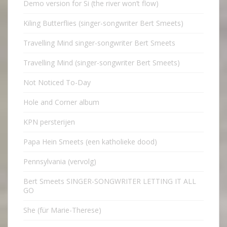
Demo version for Si (the river won’t flow)
Kiling Butterflies (singer-songwriter Bert Smeets)
Travelling Mind singer-songwriter Bert Smeets
Travelling Mind (singer-songwriter Bert Smeets)
Not Noticed To-Day
Hole and Corner album
KPN persterijen
Papa Hein Smeets (een katholieke dood)
Pennsylvania (vervolg)
Bert Smeets SINGER-SONGWRITER LETTING IT ALL
GO
She (für Marie-Therese)