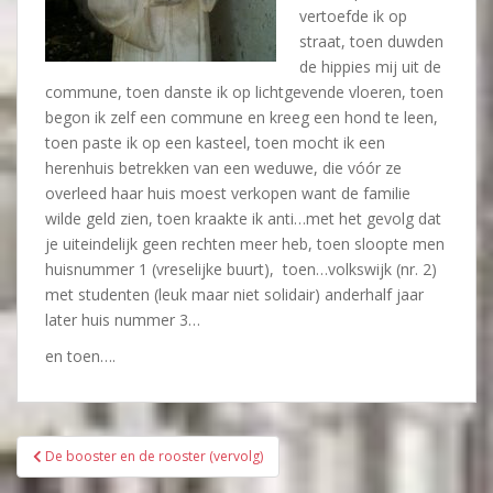
vertoefde ik op
straat, toen duwden
de hippies mij uit de
commune, toen danste ik op lichtgevende vloeren, toen
begon ik zelf een commune en kreeg een hond te leen,
toen paste ik op een kasteel, toen mocht ik een
herenhuis betrekken van een weduwe, die vóór ze
overleed haar huis moest verkopen want de familie
wilde geld zien, toen kraakte ik anti…met het gevolg dat
je uiteindelijk geen rechten meer heb, toen sloopte men
huisnummer 1 (vreselijke buurt),
toen…volkswijk (nr. 2)
met studenten (leuk maar niet solidair)
anderhalf jaar
later huis nummer 3…
en toen….
Bericht
De booster en de rooster (vervolg)
navigatie