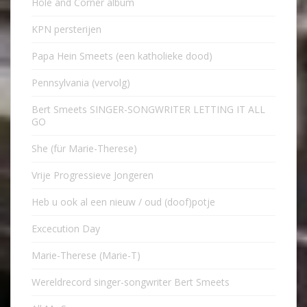
Hole and Corner album
KPN persterijen
Papa Hein Smeets (een katholieke dood)
Pennsylvania (vervolg)
Bert Smeets SINGER-SONGWRITER LETTING IT ALL
GO
She (für Marie-Therese)
Vrije Progressieve Jongeren
Heb u ook al een nieuw / oud (doof)potje
Excecution Day
Marie-Therese (Marie-T)
Wereldrecord singer-songwriter Bert Smeets