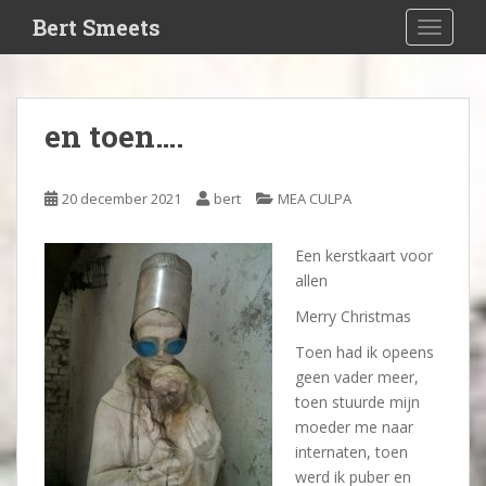
S
Bert Smeets
TOGGLE
k
i
p
t
en toen….
o
m
a
20 december 2021
bert
MEA CULPA
i
n
Een kerstkaart voor
c
allen
o
n
Merry Christmas
t
Toen had ik opeens
e
geen vader meer,
n
toen stuurde mijn
t
moeder me naar
internaten, toen
werd ik puber en