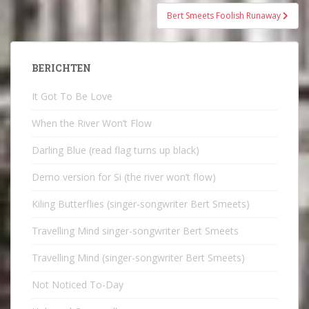
Bert Smeets Foolish Runaway
BERICHTEN
It Got To Be Love
When the River Won’t Flow
Darling Blue (read flag turns up black)
Demo version for Si (the river won’t flow)
Kiling Butterflies (singer-songwriter Bert Smeets)
Travelling Mind singer-songwriter Bert Smeets
Travelling Mind (singer-songwriter Bert Smeets)
Not Noticed To-Day