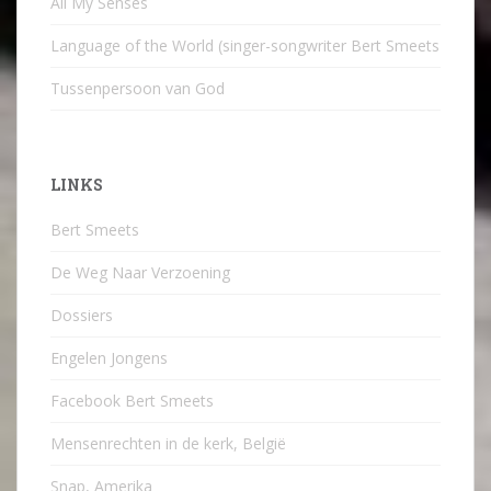
All My Senses
Language of the World (singer-songwriter Bert Smeets
Tussenpersoon van God
LINKS
Bert Smeets
De Weg Naar Verzoening
Dossiers
Engelen Jongens
Facebook Bert Smeets
Mensenrechten in de kerk, België
Snap, Amerika