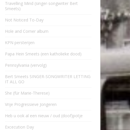
Travelling Mind (singer-songwriter Bert
Smeets)
Not Noticed To-Day
Hole and Corner album
KPN persterijen
Papa Hein Smeets (een katholieke dood)
Pennsylvania (vervolg)
Bert Smeets SINGER-SONGWRITER LETTING
IT ALL GO
She (für Marie-Therese)
Vrije Progressieve Jongeren
Heb u ook al een nieuw / oud (doof)potje
Excecution Day