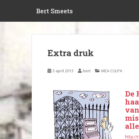
S
Bert Smeets
k
i
p
t
o
m
Extra druk
a
i
n
3 april 2013
bert
MEA CULPA
c
o
n
De 
t
haa
e
van
n
mis
t
all
http:/