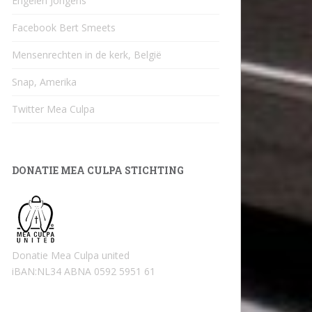
Engelen Jongens
Facebook Bert Smeets
Mensenrechten in de kerk, België
Snap, Amerika
Twitter Mea Culpa
DONATIE MEA CULPA STICHTING
Donatie Mea Culpa united
iBAN:NL34 ABNA 0592 5951 61