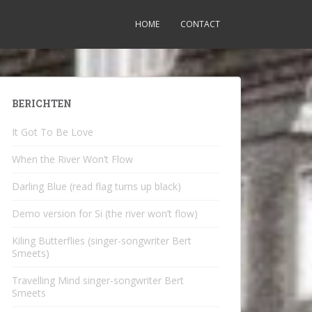
HOME
CONTACT
BERICHTEN
It Got To Be Love
When the River Won’t Flow
Darling Blue (read flag turns up black)
Demo version for Si (the river won’t flow)
Kiling Butterflies (singer-songwriter Bert
Smeets)
Travelling Mind singer-songwriter Bert
Smeets