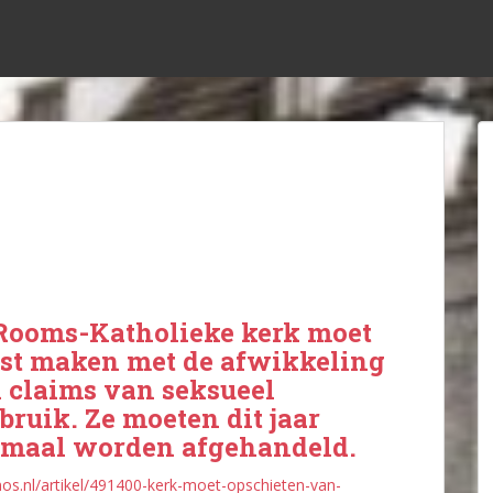
Rooms-Katholieke kerk moet
st maken met de afwikkeling
 claims van seksueel
bruik. Ze moeten dit jaar
emaal worden afgehandeld.
/nos.nl/artikel/491400-kerk-moet-opschieten-van-