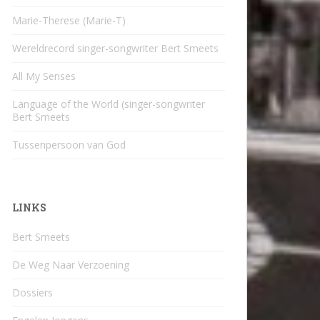
Marie-Therese (Marie-T)
Wereldrecord singer-songwriter Bert Smeets
All My Senses
Language of the World (singer-songwriter
Bert Smeets
Tussenpersoon van God
LINKS
Bert Smeets
De Weg Naar Verzoening
Dossiers