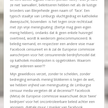
ze niet ‘aanvallen’, bekritiseren hebben net als de lustige
broeders van Bleijerheide geen naam of ‘face’. Een
typisch staaltje van Limburgs vluchtgedrag en katholieke
dweepzucht, bovendien is het tegen onze rechtstaat
met zijn vrije meningsuiting (Bertje mag geen eigen
menig hebben), ondanks dat ik geen enkele huisregel
overtreed, wordt ik wederom geëxcommuniceerd. Ik
beledig niemand, en respecteer een andere visie maar
Facebook censureert en ik zal de Europese commissie
aanschrijven voor het censurerende berdrijfsmodel dat
op katholiek modderpoten is opgetrokken. Waarom
zwijgt iedereen weer??
Mijn geweldloos verzet, zonder te schelden, zonder
bedreiging iemands mening blokkeren is tegen de wet,
we hebben vrijheid van meningsuiting; de Limburgse
censuur media vergeten dit al decennia?? Facebook
(Meta) de Europese commissie waarschuwt deze ’twee’
bedrijven’ voor het oncontroleerbare beleid achter een
anoniem, digitale muur / masker van facebook.