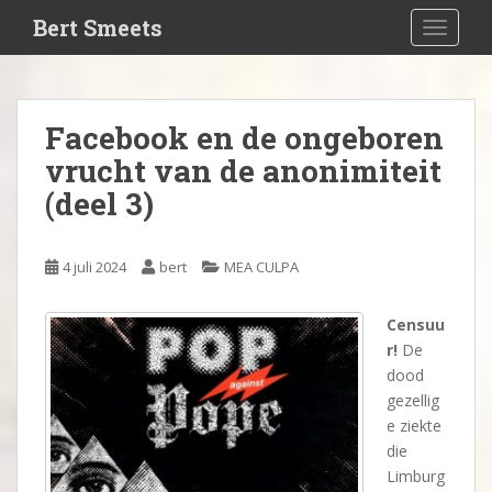
S
Bert Smeets
TOGGLE
k
i
p
t
Facebook en de ongeboren
o
vrucht van de anonimiteit
m
a
(deel 3)
i
n
c
4 juli 2024
bert
MEA CULPA
o
n
Censuu
t
r!
De
e
dood
n
gezellig
t
e ziekte
die
Limburg