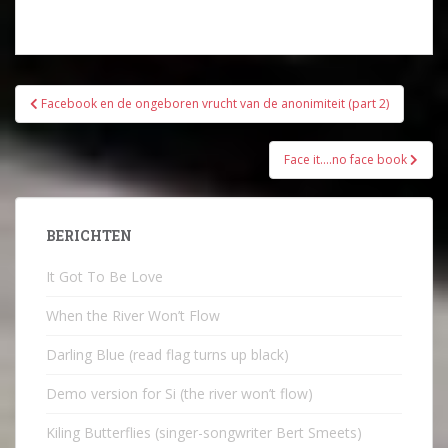
Bericht
Facebook en de ongeboren vrucht van de anonimiteit (part 2)
navigatie
Face it….no face book
BERICHTEN
It Got To Be Love
When the River Won’t Flow
Darling Blue (read flag turns up black)
Demo version for Si (the river won’t flow)
Kiling Butterflies (singer-songwriter Bert Smeets)