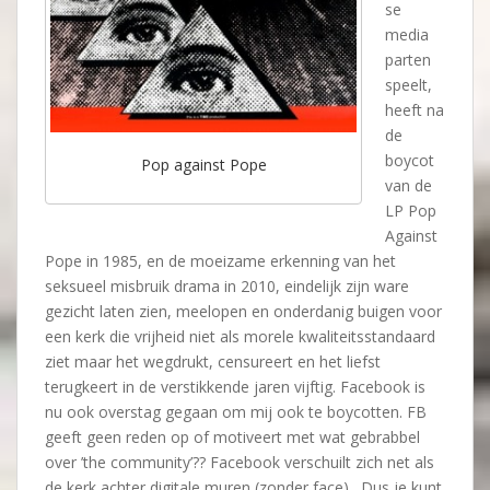
se
media
parten
speelt,
heeft na
de
boycot
Pop against Pope
van de
LP Pop
Against
Pope in 1985, en de moeizame erkenning van het
seksueel misbruik drama in 2010, eindelijk zijn ware
gezicht laten zien, meelopen en onderdanig buigen voor
een kerk die vrijheid niet als morele kwaliteitsstandaard
ziet maar het wegdrukt, censureert en het liefst
terugkeert in de verstikkende jaren vijftig. Facebook is
nu ook overstag gegaan om mij ook te boycotten. FB
geeft geen reden op of motiveert met wat gebrabbel
over ’the community’?? Facebook verschuilt zich net als
de kerk achter digitale muren (zonder face) . Dus je kunt