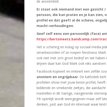
de anonimiteit.
Er staat ook niemand met een gezicht / p
persoon, die kan praten en je kan zien, ne
profiel en dat geeft al de scheve, ongel
macht-verhoudingen.
Geef zelf eens een persoonlijk (face) a
https://bertsmeets.bandcamp.com/track
Het is schering en inslag op sociaal media p
verantwoorden of ze roepen feestneus Mark E
ook niet met zo’n groot bedrijf en ‘wir haben
drijven daar kan God Mark ook niks aandoen:
Facebook kopieert en imiteert een zelfde soort 
anoniem en ongrijpbaar
. De katholiek ker
profielen show met jouw beste profiel, heeft
biddende en smekende zieltjes, die aandacht w
meetellen in dit ‘narrige, navigerende sterren
FB openlijk wordt weergegeven maar zelf late
denken, juist aan God én internaat waar kind 