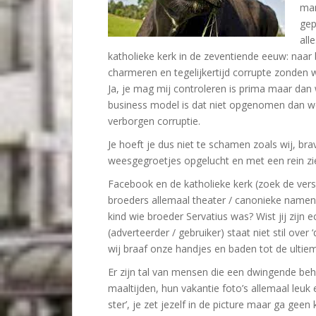
man
gep
all
katholieke kerk in de zeventiende eeuw: naar
charmeren en tegelijkertijd corrupte zonden w
Ja, je mag mij controleren is prima maar dan
business model is dat niet opgenomen dan wel
verborgen corruptie.
Je hoeft je dus niet te schamen zoals wij, br
weesgegroetjes opgelucht en met een rein ziel
Facebook en de katholieke kerk (zoek de versch
broeders allemaal theater / canonieke namen 
kind wie broeder Servatius was? Wist jij zijn 
(adverteerder / gebruiker) staat niet stil ov
wij braaf onze handjes en baden tot de ultiem
Er zijn tal van mensen die een dwingende beh
maaltijden, hun vakantie foto’s allemaal leuk 
ster’, je zet jezelf in de picture maar ga geen 