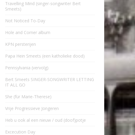
Travelling Mind (singer-songwriter Bert
Smeets)
Not Noticed To-Day
Hole and Corner album
KPN persterijen
Papa Hein Smeets (een katholieke dood)
Pennsylvania (vervolg)
Bert Smeets SINGER-SONGWRITER LETTING
IT ALL GO
She (für Marie-Therese)
Vrije Progressieve Jongeren
Heb u ook al een nieuw / oud (doof)potje
Excecution Day