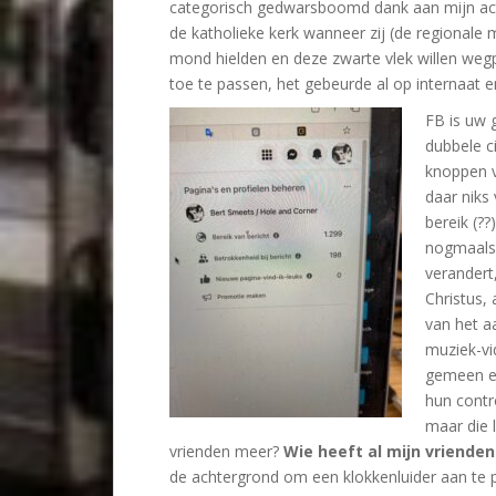
categorisch gedwarsboomd dank aan mijn acti
de katholieke kerk wanneer zij (de regionale
mond hielden en deze zwarte vlek willen w
toe te passen, het gebeurde al op internaat e
FB is uw g
dubbele c
knoppen v
daar niks
bereik (??
nogmaals 
verandert
Christus, 
van het a
muziek-vi
gemeen en
hun contro
maar die 
vrienden meer?
Wie heeft al mijn vriende
de achtergrond om een klokkenluider aan te 