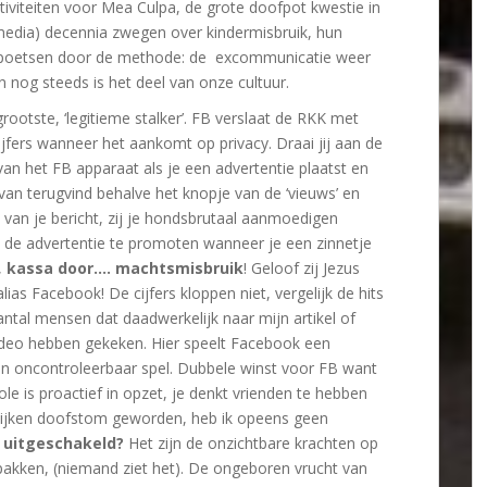
viteiten voor Mea Culpa, de grote doofpot kwestie in
 media) decennia zwegen over kindermisbruik, hun
egpoetsen door de methode: de excommunicatie weer
n nog steeds is het deel van onze cultuur.
rootste, ‘legitieme stalker’. FB verslaat de RKK met
ijfers wanneer het aankomt op privacy. Draai jij aan de
an het FB apparaat als je een advertentie plaatst en
 van terugvind behalve het knopje van de ‘vieuws’ en
) van je bericht, zij je hondsbrutaal aanmoedigen
de advertentie te promoten wanneer je een zinnetje
,
kassa door….
machtsmisbruik
! Geloof zij Jezus
alias Facebook! De cijfers kloppen niet, vergelijk de hits
antal mensen dat daadwerkelijk naar mijn artikel of
deo hebben gekeken. Hier speelt Facebook een
 oncontroleerbaar spel. Dubbele winst voor FB want
le is proactief in opzet, je denkt vrienden te hebben
lijken doofstom geworden, heb ik opeens geen
n uitgeschakeld?
Het zijn de onzichtbare krachten op
pakken, (niemand ziet het). De ongeboren vrucht van