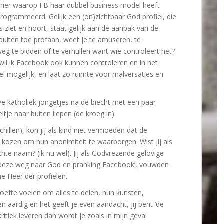
ier waarop FB haar dubbel business model heeft
rogrammeerd. Gelijk een (on)zichtbaar God profiel, die
es ziet en hoort, staat gelijk aan de aanpak van de
 buiten toe profaan, weet je te amuseren, te
eg te bidden of te verhullen want wie controleert het?
 wil ik Facebook ook kunnen controleren en in het
 mogelijk, en laat zo ruimte voor malversaties en
ave katholiek jongetjes na de biecht met een paar
tje naar buiten liepen (de kroeg in).
illen), kon jij als kind niet vermoeden dat de
kozen om hun anonimiteit te waarborgen. Wist jij als
echte naam? (ik nu wel). Jij als Godvrezende gelovige
er ‘deze weg naar God en pranking Facebook’, vouwden
e Heer der profielen.
oefte voelen om alles te delen, hun kunsten,
en aardig en het geeft je even aandacht, jij bent ‘de
kritiek leveren dan wordt je zoals in mijn geval