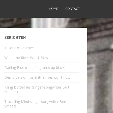
HOME
CONTACT
BERICHTEN
It Got To Be Love
When the River Won’t Flow
Darling Blue (read flag turns up black)
Demo version for Si (the river won’t flow)
Kiling Butterflies (singer-songwriter Bert
Smeets)
Travelling Mind singer-songwriter Bert
Smeets