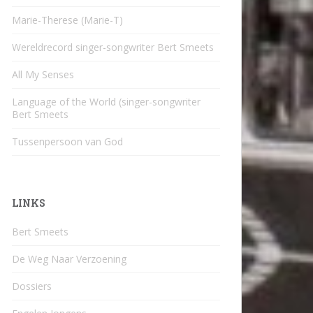
Marie-Therese (Marie-T)
Wereldrecord singer-songwriter Bert Smeets
All My Senses
Language of the World (singer-songwriter
Bert Smeets
Tussenpersoon van God
LINKS
Bert Smeets
De Weg Naar Verzoening
Dossiers