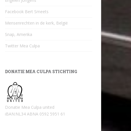
Engelen Jongens
Facebook Bert Smeets
Mensenrechten in de kerk, België
Snap, Amerika
Twitter Mea Culpa
DONATIE MEA CULPA STICHTING
Donatie Mea Culpa united
iBAN:NL34 ABNA 0592 5951 61