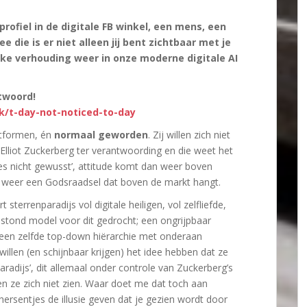
rofiel in de digitale FB winkel, een mens, een
e die is er niet alleen jij bent zichtbaar met je
ijke verhouding weer in onze moderne digitale AI
ntwoord!
/t-day-not-noticed-to-day
latformen, én
normaal geworden
. Zij willen zich niet
lliot Zuckerberg ter verantwoording en die weet het
 es nicht gewusst’, attitude komt dan weer boven
 weer een Godsraadsel dat boven de markt hangt.
sterrenparadijs vol digitale heiligen, vol zelfliefde,
k stond model voor dit gedrocht; een ongrijpbaar
 een zelfde top-down hiërarchie met onderaan
illen (en schijnbaar krijgen) het idee hebben dat ze
paradijs’, dit allemaal onder controle van Zuckerberg’s
n ze zich niet zien. Waar doet me dat toch aan
hersentjes de illusie geven dat je gezien wordt door