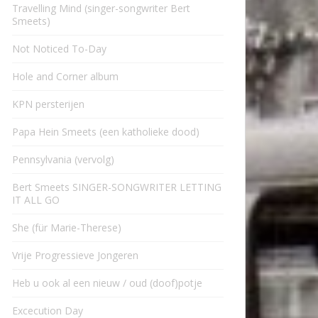
Travelling Mind (singer-songwriter Bert
Smeets)
Not Noticed To-Day
Hole and Corner album
KPN persterijen
Papa Hein Smeets (een katholieke dood)
Pennsylvania (vervolg)
Bert Smeets SINGER-SONGWRITER LETTING
IT ALL GO
She (für Marie-Therese)
Vrije Progressieve Jongeren
Heb u ook al een nieuw / oud (doof)potje
Excecution Day