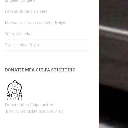
Engelen Jongens
Facebook Bert Smeets
Mensenrechten in de kerk, België
Snap, Amerika
Twitter Mea Culpa
DONATIE MEA CULPA STICHTING
Donatie Mea Culpa united
iBAN:NL34 ABNA 0592 5951 61