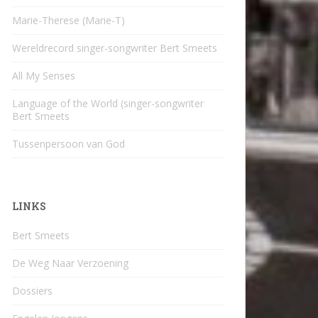
Marie-Therese (Marie-T)
Wereldrecord singer-songwriter Bert Smeets
All My Senses
Language of the World (singer-songwriter
Bert Smeets
Tussenpersoon van God
LINKS
Bert Smeets
De Weg Naar Verzoening
Dossiers