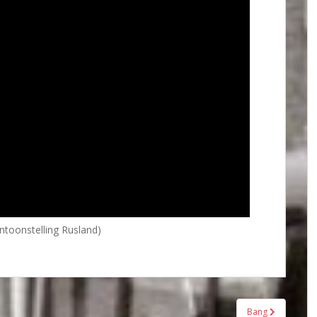
ntoonstelling Rusland)
Bang