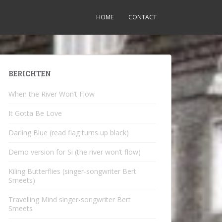
HOME
CONTACT
BERICHTEN
When the River Won’t Flow
It Gotta Be Love
Darling Blue (read flag turns up black)
Demo version for Si (the river won’t flow)
Kiling Butterflies (singer-songwriter Bert
Smeets)
Travelling Mind singer-songwriter Bert
Smeets