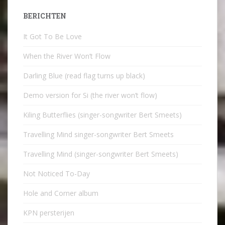
BERICHTEN
It Got To Be Love
When the River Won’t Flow
Darling Blue (read flag turns up black)
Demo version for Si (the river won’t flow)
Kiling Butterflies (singer-songwriter Bert Smeets)
Travelling Mind singer-songwriter Bert Smeets
Travelling Mind (singer-songwriter Bert Smeets)
Not Noticed To-Day
Hole and Corner album
KPN persterijen