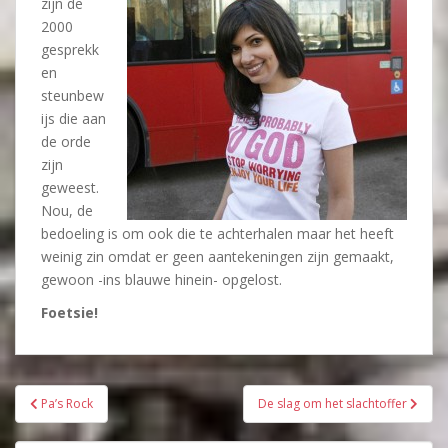
zijn de
2000
gesprekk
en
steunbew
ijs die aan
de orde
zijn
geweest.
Nou, de
bedoeling is om ook die te achterhalen maar het heeft
weinig zin omdat er geen aantekeningen zijn gemaakt,
gewoon -ins blauwe hinein- opgelost.
Foetsie!
Bericht
Pa’s Rock
De slag om het slachtoffer
navigatie