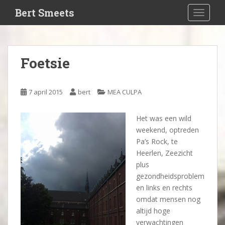
S
Bert Smeets
TOGGLE
k
i
p
t
Foetsie
o
m
a
7 april 2015
bert
MEA CULPA
i
n
Het was een wild
c
weekend, optreden
o
Pa’s Rock, te
n
Heerlen, Zeezicht
t
plus
e
gezondheidsproblem
n
en links en rechts
t
omdat mensen nog
altijd hoge
verwachtingen