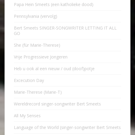
Papa Hein Smeets (een katholieke dood)
Pennsylvania (vervolg)
Bert Smeets SINGER-SONGWRITER LETTING IT ALL
GO
She (für Marie-Therese)
Vrije Progressieve Jongeren
Heb u ook al een nieuw / oud (doof)potje
Excecution Day
Marie-Therese (Marie-T)
Wereldrecord singer-songwriter Bert Smeets
All My Senses
Language of the World (singer-songwriter Bert Smeets