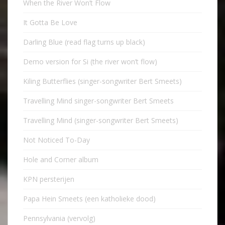
When the River Won’t Flow
It Gotta Be Love
Darling Blue (read flag turns up black)
Demo version for Si (the river won’t flow)
Kiling Butterflies (singer-songwriter Bert Smeets)
Travelling Mind singer-songwriter Bert Smeets
Travelling Mind (singer-songwriter Bert Smeets)
Not Noticed To-Day
Hole and Corner album
KPN persterijen
Papa Hein Smeets (een katholieke dood)
Pennsylvania (vervolg)