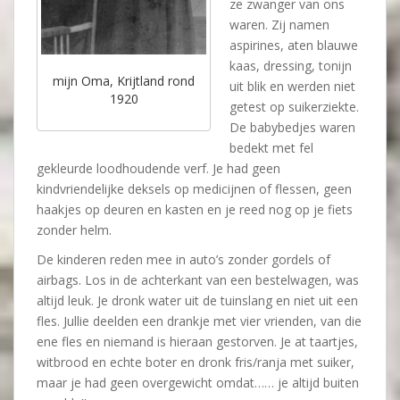
ze zwanger van ons
waren. Zij namen
aspirines, aten blauwe
kaas, dressing, tonijn
mijn Oma, Krijtland rond
uit blik en werden niet
1920
getest op suikerziekte.
De babybedjes waren
bedekt met fel
gekleurde loodhoudende verf. Je had geen
kindvriendelijke deksels op medicijnen of flessen, geen
haakjes op deuren en kasten en je reed nog op je fiets
zonder helm.
De kinderen reden mee in auto’s zonder gordels of
airbags. Los in de achterkant van een bestelwagen, was
altijd leuk. Je dronk water uit de tuinslang en niet uit een
fles. Jullie deelden een drankje met vier vrienden, van die
ene fles en niemand is hieraan gestorven. Je at taartjes,
witbrood en echte boter en dronk fris/ranja met suiker,
maar je had geen overgewicht omdat…… je altijd buiten