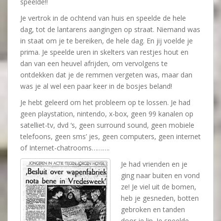
speelde!!
Je vertrok in de ochtend van huis en speelde de hele
dag, tot de lantarens aangingen op straat. Niemand was
in staat om je te bereiken, de hele dag. En jij voelde je
prima. Je speelde uren in skelters van restjes hout en
dan van een heuvel afrijden, om vervolgens te
ontdekken dat je de remmen vergeten was, maar dan
was je al wel een paar keer in de bosjes beland!
Je hebt geleerd om het probleem op te lossen. Je had
geen playstation, nintendo, x-box, geen 99 kanalen op
satelliet-tv, dvd ‘s, geen surround sound, geen mobiele
telefoons, geen sms’ jes, geen computers, geen internet
of Internet-chatrooms……….
Je had vrienden en je
ging naar buiten en vond
ze! Je viel uit de bomen,
heb je gesneden, botten
gebroken en tanden
door je lip. Je speelde