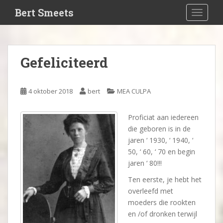
S
Bert Smeets
TOGGLE
k
i
p
t
Gefeliciteerd
o
m
a
4 oktober 2018
bert
MEA CULPA
i
n
Proficiat aan iedereen
c
die geboren is in de
o
jaren ‘ 1930, ‘ 1940, ‘
n
50, ‘ 60, ‘ 70 en begin
t
jaren ‘ 80!!!
e
n
Ten eerste, je hebt het
t
overleefd met
moeders die rookten
en /of dronken terwijl