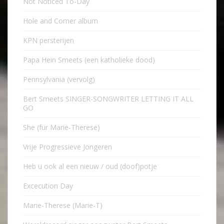
Not Noticed To-Day
Hole and Corner album
KPN persterijen
Papa Hein Smeets (een katholieke dood)
Pennsylvania (vervolg)
Bert Smeets SINGER-SONGWRITER LETTING IT ALL
GO
She (für Marie-Therese)
Vrije Progressieve Jongeren
Heb u ook al een nieuw / oud (doof)potje
Excecution Day
Marie-Therese (Marie-T)