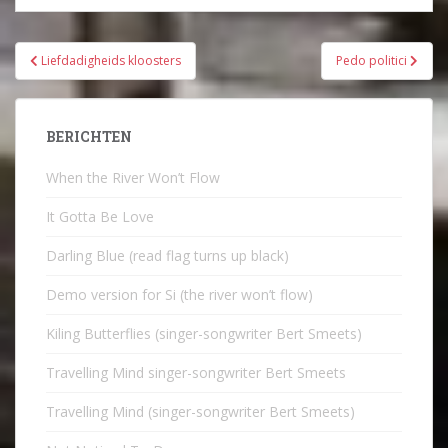
Bericht
Liefdadigheids kloosters
Pedo politici
navigatie
BERICHTEN
When the River Won’t Flow
It Gotta Be Love
Darling Blue (read flag turns up black)
Demo version for Si (the river won’t flow)
Kiling Butterflies (singer-songwriter Bert Smeets)
Travelling Mind singer-songwriter Bert Smeets
Travelling Mind (singer-songwriter Bert Smeets)