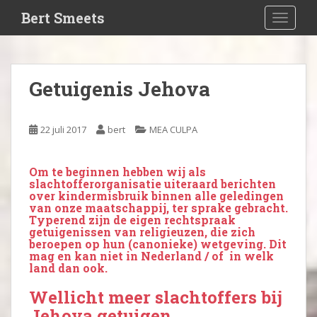
S
Bert Smeets
TOGGLE
k
i
p
t
Getuigenis Jehova
o
m
a
22 juli 2017
bert
MEA CULPA
i
n
c
Om te beginnen hebben wij als
slachtofferorganisatie uiteraard berichten
o
over kindermisbruik binnen alle geledingen
n
van onze maatschappij, ter sprake gebracht.
t
Typerend zijn de eigen rechtspraak
getuigenissen van religieuzen, die zich
e
beroepen op hun (canonieke) wetgeving. Dit
n
mag en kan niet in Nederland / of in welk
land dan ook.
t
Wellicht meer slachtoffers bij
Jehova getuigen