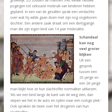
gruwelijk. Zo zouden de mannen met elkaar nieuwe
pogingen tot seksueel misbruik van kinderen hebben
gepland. In een van de gevallen sprak een verdachte
over wat hij wilde gaan doen met zijn nog ongeboren
dochter. Een andere zaak draait om een dertigjarige
man die zijn eigen kind van 14 jaar misbruikte.
Schandaal
kan nog
veel groter
blijken
Uit een
gesprek
tussen een
20-jarige en
een 26-jarige
man blijkt hoe ze hun slachtoffer normaliter uitkiezen.
‘Als we een kind langs de kant van de weg zien, dan
slepen we het in de auto en rijden naar een rustige plek.’
Ook spraken de twee over het drogeren van hun
slachtoffer.