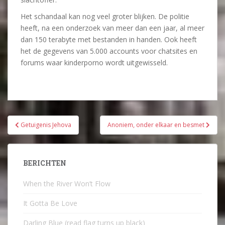
Het schandaal kan nog veel groter blijken. De politie
heeft, na een onderzoek van meer dan een jaar, al meer
dan 150 terabyte met bestanden in handen. Ook heeft
het de gegevens van 5.000 accounts voor chatsites en
forums waar kinderporno wordt uitgewisseld.
Bericht
Getuigenis Jehova
Anoniem, onder elkaar en besmet
navigatie
BERICHTEN
When the River Won’t Flow
It Gotta Be Love
Darling Blue (read flag turns up black)