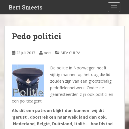
S
Bert Smeets
TOGGLE
k
i
p
t
Pedo politici
o
m
a
23 juli 2017
bert
MEA CULPA
i
n
De politie in Noorwegen heeft
c
vijftig mannen op het oog die lid
o
zouden zijn van een grootschalig
n
pedofielennetwerk. Onder de
t
gearresteerden zijn ook politici en
e
een politieagent.
n
t
Als dit een patroon blijkt dan kunnen wij dit
‘gerust’, doortrekken naar welk land dan ook.
Nederland, België, Duitsland, Italië…..hoofdstad