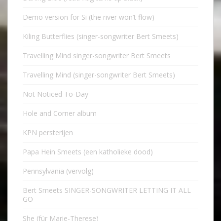
Demo version for Si (the river won’t flow)
Kiling Butterflies (singer-songwriter Bert Smeets)
Travelling Mind singer-songwriter Bert Smeets
Travelling Mind (singer-songwriter Bert Smeets)
Not Noticed To-Day
Hole and Corner album
KPN persterijen
Papa Hein Smeets (een katholieke dood)
Pennsylvania (vervolg)
Bert Smeets SINGER-SONGWRITER LETTING IT ALL
GO
She (für Marie-Therese)