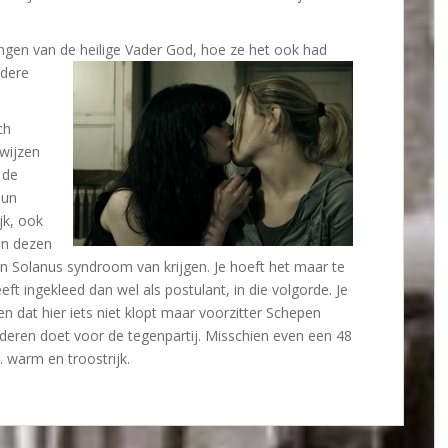
gen van de heilige Vader
God, hoe ze het ook had
edere
ch
wijzen
 de
hun
jk, ook
an dezen
n Solanus syndroom van krijgen. Je hoeft het maar te
ft ingekleed dan wel als postulant, in die volgorde. Je
 dat hier iets niet klopt maar voorzitter Schepen
nderen doet voor de tegenpartij. Misschien even een 48
warm en troostrijk.