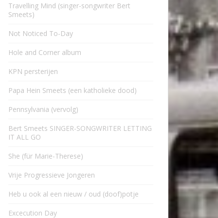
Travelling Mind (singer-songwriter Bert
Smeets)
Not Noticed To-Day
Hole and Corner album
KPN persterijen
Papa Hein Smeets (een katholieke dood)
Pennsylvania (vervolg)
Bert Smeets SINGER-SONGWRITER LETTING
IT ALL GO
She (für Marie-Therese)
Vrije Progressieve Jongeren
Heb u ook al een nieuw / oud (doof)potje
Excecution Day