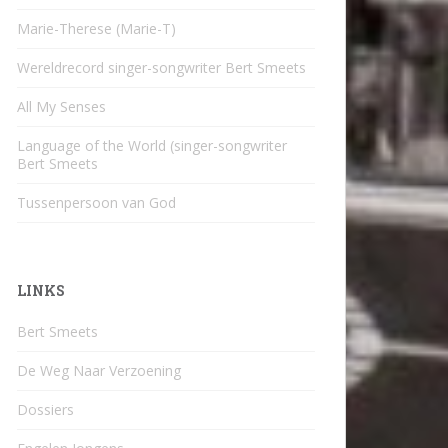
Marie-Therese (Marie-T)
Wereldrecord singer-songwriter Bert Smeets
All My Senses
Language of the World (singer-songwriter
Bert Smeets
Tussenpersoon van God
LINKS
Bert Smeets
De Weg Naar Verzoening
Dossiers