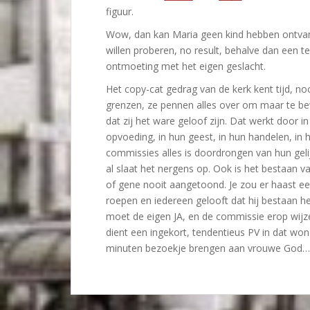
figuur.
Wow, dan kan Maria geen kind hebben ontvan
willen proberen, no result, behalve dan een t
ontmoeting met het eigen geslacht.
Het copy-cat gedrag van de kerk kent tijd, no
grenzen, ze pennen alles over om maar te be
dat zij het ware geloof zijn. Dat werkt door in
opvoeding, in hun geest, in hun handelen, in 
commissies alles is doordrongen van hun geli
al slaat het nergens op. Ook is het bestaan v
of gene nooit aangetoond. Je zou er haast ee
roepen en iedereen gelooft dat hij bestaan hee
moet de eigen JA, en de commissie erop wijzen
dient een ingekort, tendentieus PV in dat wo
minuten bezoekje brengen aan vrouwe God…. 