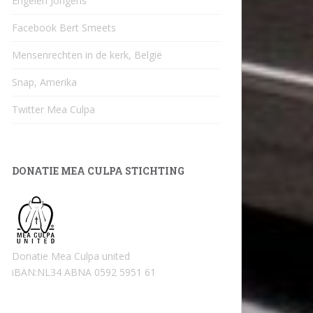
Engelen Jongens
Facebook Bert Smeets
Mensenrechten in de kerk, België
Snap, Amerika
Twitter Mea Culpa
DONATIE MEA CULPA STICHTING
Donatie Mea Culpa united
iBAN:NL34 ABNA 0592 5951 61