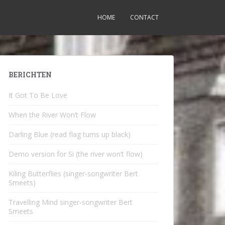
HOME
CONTACT
BERICHTEN
It Got To Be Love
When the River Won’t Flow
Darling Blue (read flag turns up black)
Demo version for Si (the river won’t flow)
Kiling Butterflies (singer-songwriter Bert
Smeets)
Travelling Mind singer-songwriter Bert
Smeets