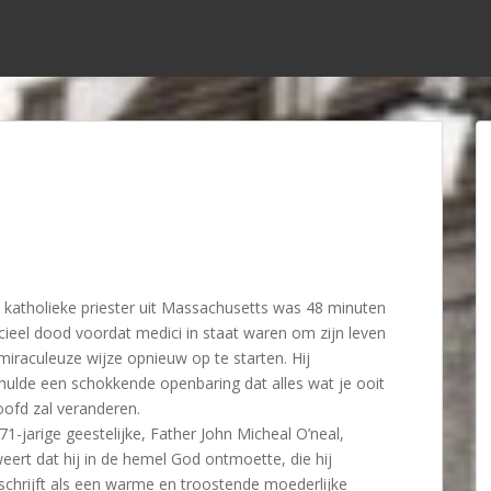
 katholieke priester uit Massachusetts was 48 minuten
icieel dood voordat medici in staat waren om zijn leven
miraculeuze wijze opnieuw op te starten. Hij
hulde een schokkende openbaring dat alles wat je ooit
oofd zal veranderen.
71-jarige geestelijke, Father John Micheal O’neal,
eert dat hij in de hemel God ontmoette, die hij
chrijft als een warme en troostende moederlijke