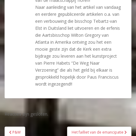
van de maatschappij’ horen!
Naar aanleiding van het artikel van vandaag
en eerdere gepubliceerde artikelen o.a. van
een verbouwing die bisschop Tebartz-van
Elst in Duitsland liet uitvoeren en de erfenis
die Aartsbisschop Wilton Gregory van
Atlanta in Amerika ontving zou het een
mooie geste zijn dat de Kerk een extra
bijdrage zou leveren aan het kunstproject
van Pierre Habets “De Weg Naar
Verzoening” die als het geld bij elkaar is
gesprokkeld hopelijk door Paus Franciscus
wordt ingezegend!!
Reacties zijn gesloten.
Bericht
P&W
Het failliet van de emancipatie