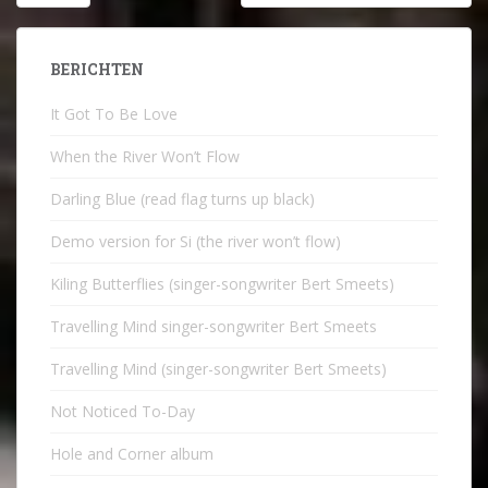
navigatie
BERICHTEN
It Got To Be Love
When the River Won’t Flow
Darling Blue (read flag turns up black)
Demo version for Si (the river won’t flow)
Kiling Butterflies (singer-songwriter Bert Smeets)
Travelling Mind singer-songwriter Bert Smeets
Travelling Mind (singer-songwriter Bert Smeets)
Not Noticed To-Day
Hole and Corner album