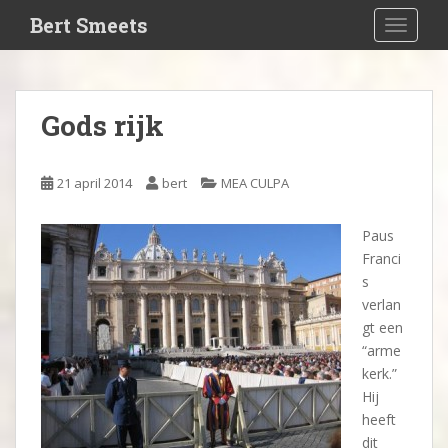
S
Bert Smeets
TOGGLE
k
i
p
t
Gods rijk
o
m
a
21 april 2014
bert
MEA CULPA
i
n
Paus
c
Franci
o
s
n
verlan
t
gt een
e
“arme
n
kerk.”
t
Hij
heeft
dit