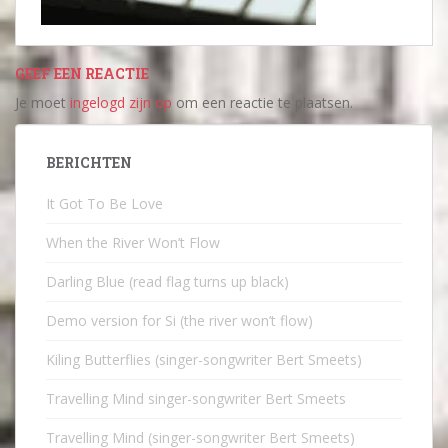
GEEF EEN REACTIE
Je moet
ingelogd zijn op
om een reactie te plaatsen.
BERICHTEN
It Got To Be Love
When the River Won’t Flow
Darling Blue (read flag turns up black)
Demo version for Si (the river won’t flow)
Kiling Butterflies (singer-songwriter Bert Smeets)
Travelling Mind singer-songwriter Bert Smeets
Travelling Mind (singer-songwriter Bert Smeets)