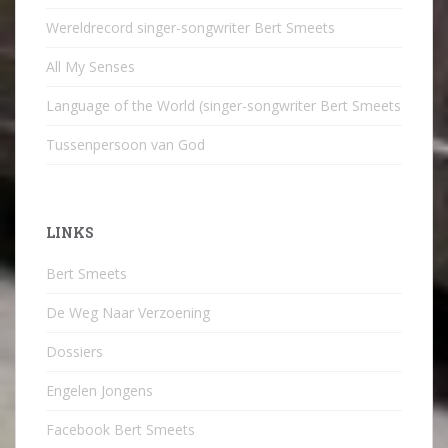
Wereldrecord singer-songwriter Bert Smeets
All My Senses
Language of the World (singer-songwriter Bert Smeets
Tussenpersoon van God
LINKS
Bert Smeets
De Weg Naar Verzoening
Dossiers
Engelen Jongens
Facebook Bert Smeets