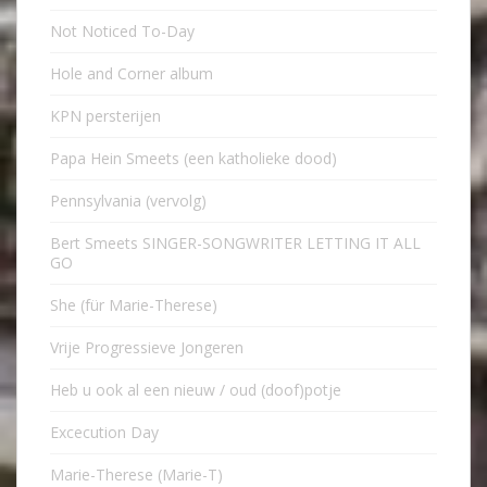
Not Noticed To-Day
Hole and Corner album
KPN persterijen
Papa Hein Smeets (een katholieke dood)
Pennsylvania (vervolg)
Bert Smeets SINGER-SONGWRITER LETTING IT ALL
GO
She (für Marie-Therese)
Vrije Progressieve Jongeren
Heb u ook al een nieuw / oud (doof)potje
Excecution Day
Marie-Therese (Marie-T)