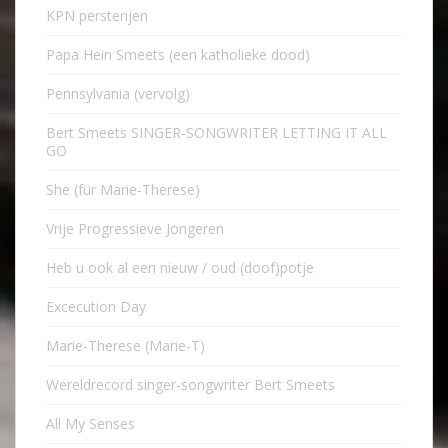
KPN persterijen
Papa Hein Smeets (een katholieke dood)
Pennsylvania (vervolg)
Bert Smeets SINGER-SONGWRITER LETTING IT ALL
GO
She (für Marie-Therese)
Vrije Progressieve Jongeren
Heb u ook al een nieuw / oud (doof)potje
Excecution Day
Marie-Therese (Marie-T)
Wereldrecord singer-songwriter Bert Smeets
All My Senses