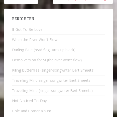
navigatie
BERICHTEN
It Got To Be Love
When the River Won’t Flow
Darling Blue (read flag turns up black)
Demo version for Si (the river won’t flow)
Kiling Butterflies (singer-songwriter Bert Smeets)
Travelling Mind singer-songwriter Bert Smeets
Travelling Mind (singer-songwriter Bert Smeets)
Not Noticed To-Day
Hole and Corner album