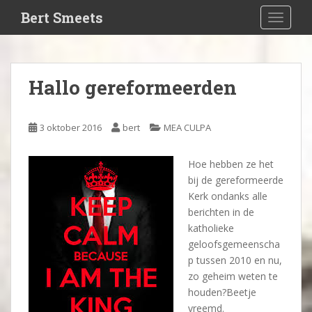
S
Bert Smeets
TOGGLE
k
i
p
t
Hallo gereformeerden
o
m
a
3 oktober 2016
bert
MEA CULPA
i
n
Hoe hebben ze het
c
bij de gereformeerde
o
Kerk ondanks alle
n
berichten in de
t
katholieke
e
geloofsgemeenscha
n
p tussen 2010 en nu,
t
zo geheim weten te
houden?Beetje
vreemd.