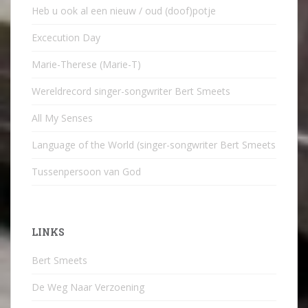
Heb u ook al een nieuw / oud (doof)potje
Excecution Day
Marie-Therese (Marie-T)
Wereldrecord singer-songwriter Bert Smeets
All My Senses
Language of the World (singer-songwriter Bert Smeets
Tussenpersoon van God
LINKS
Bert Smeets
De Weg Naar Verzoening