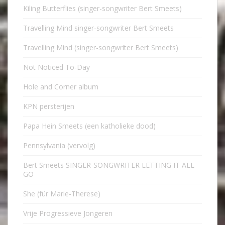
Kiling Butterflies (singer-songwriter Bert Smeets)
Travelling Mind singer-songwriter Bert Smeets
Travelling Mind (singer-songwriter Bert Smeets)
Not Noticed To-Day
Hole and Corner album
KPN persterijen
Papa Hein Smeets (een katholieke dood)
Pennsylvania (vervolg)
Bert Smeets SINGER-SONGWRITER LETTING IT ALL
GO
She (für Marie-Therese)
Vrije Progressieve Jongeren