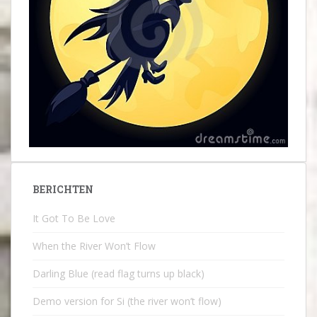
BERICHTEN
It Got To Be Love
When the River Won’t Flow
Darling Blue (read flag turns up black)
Demo version for Si (the river won’t flow)