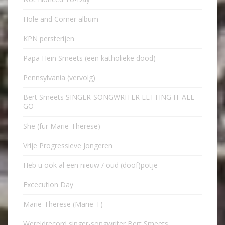
Hole and Corner album
KPN persterijen
Papa Hein Smeets (een katholieke dood)
Pennsylvania (vervolg)
Bert Smeets SINGER-SONGWRITER LETTING IT ALL
GO
She (für Marie-Therese)
Vrije Progressieve Jongeren
Heb u ook al een nieuw / oud (doof)potje
Excecution Day
Marie-Therese (Marie-T)
Wereldrecord singer-songwriter Bert Smeets