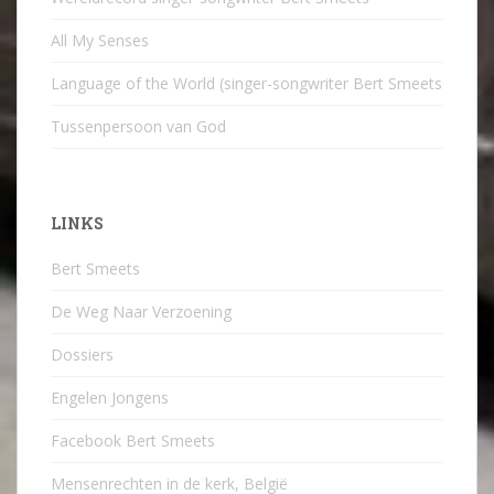
All My Senses
Language of the World (singer-songwriter Bert Smeets
Tussenpersoon van God
LINKS
Bert Smeets
De Weg Naar Verzoening
Dossiers
Engelen Jongens
Facebook Bert Smeets
Mensenrechten in de kerk, België