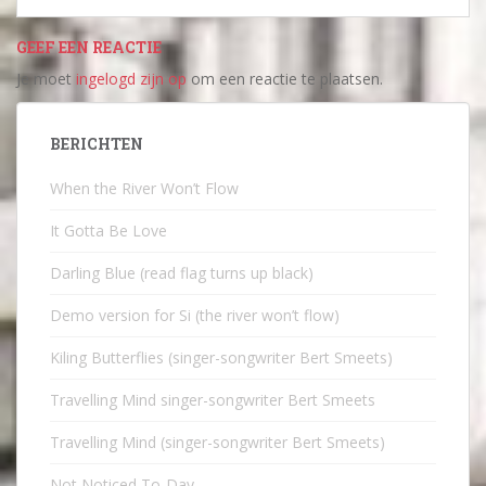
GEEF EEN REACTIE
Je moet
ingelogd zijn op
om een reactie te plaatsen.
BERICHTEN
When the River Won’t Flow
It Gotta Be Love
Darling Blue (read flag turns up black)
Demo version for Si (the river won’t flow)
Kiling Butterflies (singer-songwriter Bert Smeets)
Travelling Mind singer-songwriter Bert Smeets
Travelling Mind (singer-songwriter Bert Smeets)
Not Noticed To-Day