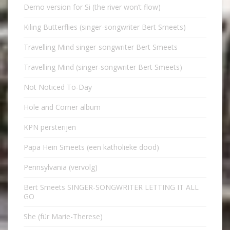
Demo version for Si (the river won’t flow)
Kiling Butterflies (singer-songwriter Bert Smeets)
Travelling Mind singer-songwriter Bert Smeets
Travelling Mind (singer-songwriter Bert Smeets)
Not Noticed To-Day
Hole and Corner album
KPN persterijen
Papa Hein Smeets (een katholieke dood)
Pennsylvania (vervolg)
Bert Smeets SINGER-SONGWRITER LETTING IT ALL
GO
She (für Marie-Therese)