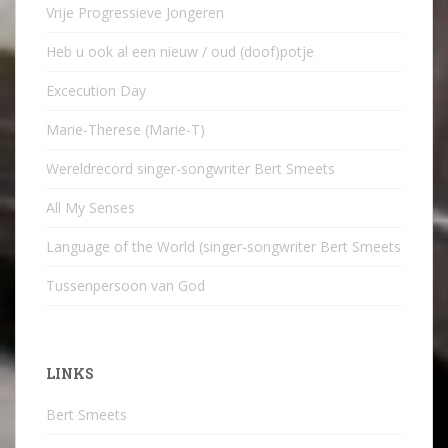
Vrije Progressieve Jongeren
Heb u ook al een nieuw / oud (doof)potje
Excecution Day
Marie-Therese (Marie-T)
Wereldrecord singer-songwriter Bert Smeets
All My Senses
Language of the World (singer-songwriter Bert Smeets
Tussenpersoon van God
LINKS
Bert Smeets