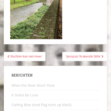
Bericht
Vluchten kan niet meer
Synopsis ‘Krakende Stilte’
navigatie
BERICHTEN
When the River Won’t Flow
It Gotta Be Love
Darling Blue (read flag turns up black)