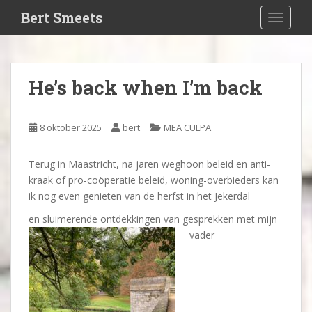
S
Bert Smeets
TOGGLE
k
i
p
t
He’s back when I’m back
o
m
a
8 oktober 2025
bert
MEA CULPA
i
n
Terug in Maastricht, na jaren weghoon beleid en anti-
c
kraak of pro-coöperatie beleid, woning-overbieders kan
o
ik nog even genieten van de herfst in het Jekerdal
n
t
en sluimerende ontdekkingen van gesprekken met mijn
e
vader
n
t