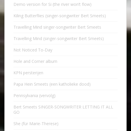
Demo version for Si (the river won’t flow)
Kiling Butterflies (singer-songwriter Bert Smeets)
Travelling Mind singer-songwriter Bert Smeets
Travelling Mind (singer-songwriter Bert Smeets)
Not Noticed To-Day
Hole and Corner album
KPN persterijen
Papa Hein Smeets (een katholieke dood)
Pennsylvania (vervolg)
Bert Smeets SINGER-SONGWRITER LETTING IT ALL
GO
She (für Marie-Therese)