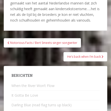
gemaakt van het aantal Nederlandse mannen dat zich
schuldig heeft gemaakt aan kindersekstoerisme…..het is
net als de tijd bij de broeders je kon er niet vluchten,
noch schuilhouden en geheimhouden als vanouds.
Bericht
Notorious Facts / Bert Smeets singer-songwriter
navigatie
He’s back when I’m back
BERICHTEN
When the River Won’t Flow
It Gotta Be Love
Darling Blue (read flag turns up black)