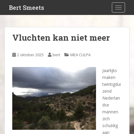
S
Bert Smeets
TOGGLE
k
i
p
t
Vluchten kan niet meer
o
m
a
2 oktober 2025
bert
MEA CULPA
i
n
Jaarlijks
c
maken
o
twintigdui
n
zend
t
Nederlan
e
dse
n
mannen
t
zich
schuldig
aan