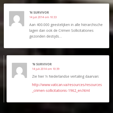
'N SURVIVOR
14 juli 2014 om 10:33
Aan 400.000 geestelijken in alle hiërarchische
lagen dan ook de Crimen Sollicitationes
gezonden destijds…
'N SURVIVOR
14 juli 2014 om 10:39
Zie hier ’n Nederlandse vertaling daarvan:
http://www.vatican.va/resources/resources
_crimen-sollicitationis-1962_en.html