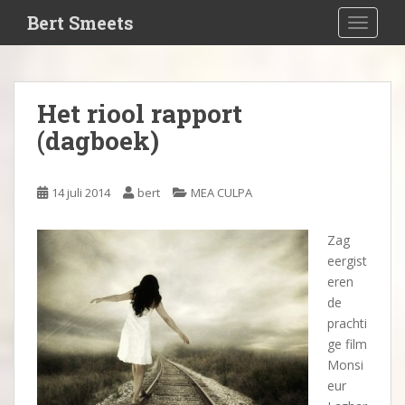
S
Bert Smeets
TOGGLE
k
i
p
t
Het riool rapport
o
(dagboek)
m
a
i
14 juli 2014
bert
MEA CULPA
n
c
o
Zag
n
eergist
t
eren
e
de
n
prachti
t
ge film
Monsi
eur