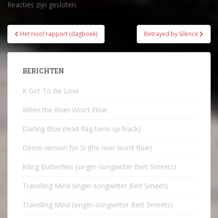
Reacties zijn gesloten.
Bericht
Het riool rapport (dagboek)
Betrayed by Silence
navigatie
BERICHTEN
It Got To Be Love
When the River Won’t Flow
Darling Blue (read flag turns up black)
Demo version for Si (the river won’t flow)
Kiling Butterflies (singer-songwriter Bert Smeets)
Travelling Mind singer-songwriter Bert Smeets
Travelling Mind (singer-songwriter Bert Smeets)