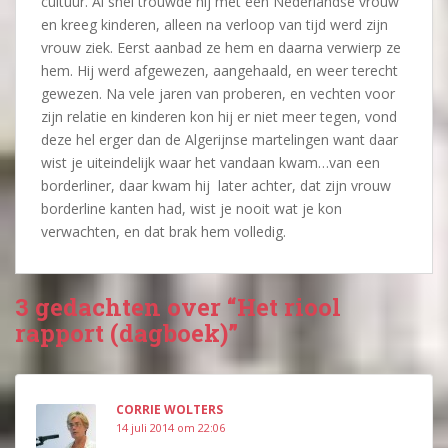
cultuur. Al snel trouwde hij met een Nederlandse vrouw
en kreeg kinderen, alleen na verloop van tijd werd zijn
vrouw ziek. Eerst aanbad ze hem en daarna verwierp ze
hem. Hij werd afgewezen, aangehaald, en weer terecht
gewezen. Na vele jaren van proberen, en vechten voor
zijn relatie en kinderen kon hij er niet meer tegen, vond
deze hel erger dan de Algerijnse martelingen want daar
wist je uiteindelijk waar het vandaan kwam…van een
borderliner, daar kwam hij later achter, dat zijn vrouw
borderline kanten had, wist je nooit wat je kon
verwachten, en dat brak hem volledig.
3 gedachten over “Het riool
rapport (dagboek)”
CORRIE WOLTERS
14 juli 2014 om 22:06