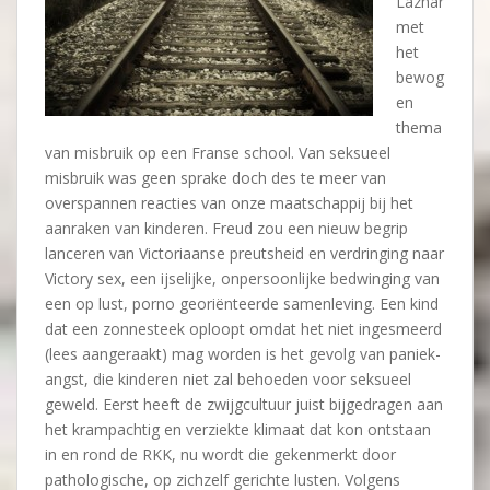
Lazhar
met
het
bewog
en
thema
van misbruik op een Franse school. Van seksueel
misbruik was geen sprake doch des te meer van
overspannen reacties van onze maatschappij bij het
aanraken van kinderen. Freud zou een nieuw begrip
lanceren van Victoriaanse preutsheid en verdringing naar
Victory sex, een ijselijke, onpersoonlijke bedwinging van
een op lust, porno georiënteerde samenleving. Een kind
dat een zonnesteek oploopt omdat het niet ingesmeerd
(lees aangeraakt) mag worden is het gevolg van paniek-
angst, die kinderen niet zal behoeden voor seksueel
geweld. Eerst heeft de zwijgcultuur juist bijgedragen aan
het krampachtig en verziekte klimaat dat kon ontstaan
in en rond de RKK, nu wordt die gekenmerkt door
pathologische, op zichzelf gerichte lusten. Volgens