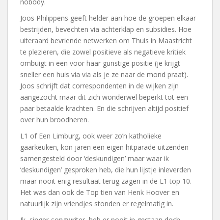
nobody.
Joos Philippens geeft helder aan hoe de groepen elkaar
bestrijden, bevechten via achterklap en subsidies. Hoe
uiteraard bevriende netwerken om Thuis in Maastricht
te plezieren, die zowel positieve als negatieve kritiek
ombuigt in een voor haar gunstige positie (je krijgt
sneller een huis via via als je ze naar de mond praat).
Joos schrijft dat correspondenten in de wijken zijn
aangezocht maar dit zich wonderwel beperkt tot een
paar betaalde krachten. En die schrijven altijd positief
over hun broodheren.
L1 of Een Limburg, ook weer zo’n katholieke
gaarkeuken, kon jaren een eigen hitparade uitzenden
samengesteld door ‘deskundigen’ maar waar ik
‘deskundigen’ gesproken heb, die hun lijstje inleverden
maar nooit enig resultaat terug zagen in de L1 top 10.
Het was dan ook de Top tien van Henk Hoover en
natuurlijk zijn vriendjes stonden er regelmatig in.
Ik, singer-songwriter, heb er nooit in gestaan doch