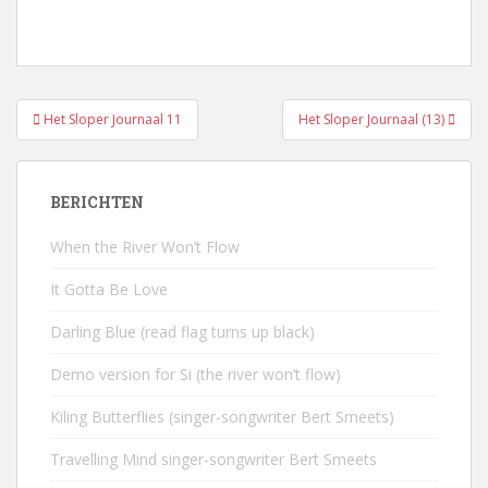
Bericht
Het Sloper Journaal 11
Het Sloper Journaal (13)
navigatie
BERICHTEN
When the River Won’t Flow
It Gotta Be Love
Darling Blue (read flag turns up black)
Demo version for Si (the river won’t flow)
Kiling Butterflies (singer-songwriter Bert Smeets)
Travelling Mind singer-songwriter Bert Smeets