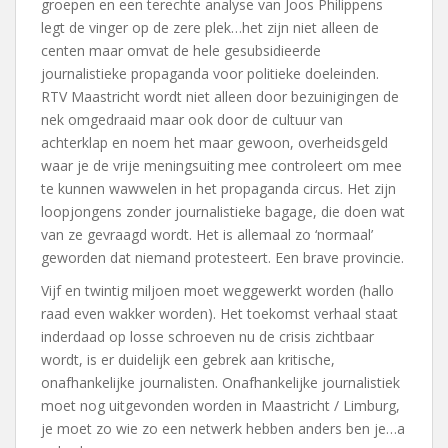
groepen en een terechte analyse van Joos Philippens
legt de vinger op de zere plek…het zijn niet alleen de
centen maar omvat de hele gesubsidieerde
journalistieke propaganda voor politieke doeleinden.
RTV Maastricht wordt niet alleen door bezuinigingen de
nek omgedraaid maar ook door de cultuur van
achterklap en noem het maar gewoon, overheidsgeld
waar je de vrije meningsuiting mee controleert om mee
te kunnen wawwelen in het propaganda circus. Het zijn
loopjongens zonder journalistieke bagage, die doen wat
van ze gevraagd wordt. Het is allemaal zo ‘normaal’
geworden dat niemand protesteert. Een brave provincie.
Vijf en twintig miljoen moet weggewerkt worden (hallo
raad even wakker worden). Het toekomst verhaal staat
inderdaad op losse schroeven nu de crisis zichtbaar
wordt, is er duidelijk een gebrek aan kritische,
onafhankelijke journalisten. Onafhankelijke journalistiek
moet nog uitgevonden worden in Maastricht / Limburg,
je moet zo wie zo een netwerk hebben anders ben je…a