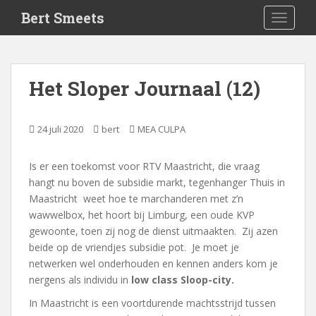
S
Bert Smeets
TOGGLE
k
i
p
t
Het Sloper Journaal (12)
o
m
a
24 juli 2020
bert
MEA CULPA
i
n
Is er een toekomst voor RTV Maastricht, die vraag
c
hangt nu boven de subsidie markt, tegenhanger Thuis in
o
Maastricht weet hoe te marchanderen met z’n
n
wawwelbox, het hoort bij Limburg, een oude KVP
t
gewoonte, toen zij nog de dienst uitmaakten. Zij azen
e
beide op de vriendjes subsidie pot. Je moet je
n
netwerken wel onderhouden en kennen anders kom je
t
nergens als individu in
low class Sloop-city.
In Maastricht is een voortdurende machtsstrijd tussen