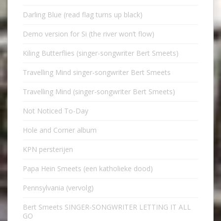
Darling Blue (read flag turns up black)
Demo version for Si (the river won’t flow)
Kiling Butterflies (singer-songwriter Bert Smeets)
Travelling Mind singer-songwriter Bert Smeets
Travelling Mind (singer-songwriter Bert Smeets)
Not Noticed To-Day
Hole and Corner album
KPN persterijen
Papa Hein Smeets (een katholieke dood)
Pennsylvania (vervolg)
Bert Smeets SINGER-SONGWRITER LETTING IT ALL
GO