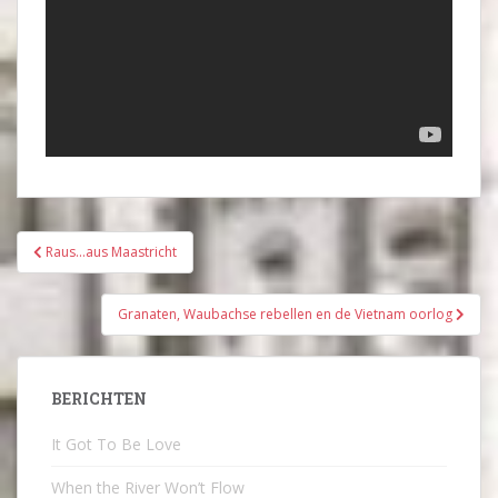
Bericht
Raus…aus Maastricht
navigatie
Granaten, Waubachse rebellen en de Vietnam oorlog
BERICHTEN
It Got To Be Love
When the River Won’t Flow