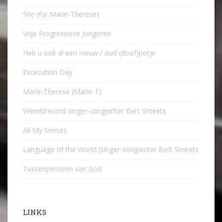
She (für Marie-Therese)
Vrije Progressieve Jongeren
Heb u ook al een nieuw / oud (doof)potje
Excecution Day
Marie-Therese (Marie-T)
Wereldrecord singer-songwriter Bert Smeets
All My Senses
Language of the World (singer-songwriter Bert Smeets
Tussenpersoon van God
LINKS