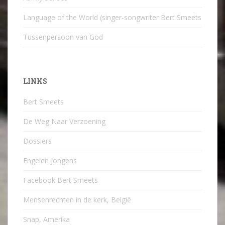
Language of the World (singer-songwriter Bert Smeets
Tussenpersoon van God
LINKS
Bert Smeets
De Weg Naar Verzoening
Dossiers
Engelen Jongens
Facebook Bert Smeets
Mensenrechten in de kerk, België
Snap, Amerika