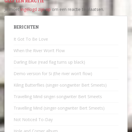
GEEF EEN REACTIE
Je moet
ingelogd zijn op
om een reactie te plaatsen.
BERICHTEN
It Got To Be Love
When the River Won’t Flow
Darling Blue (read flag turns up black)
Demo version for Si (the river won’t flow)
Kiling Butterflies (singer-songwriter Bert Smeets)
Travelling Mind singer-songwriter Bert Smeets
Travelling Mind (singer-songwriter Bert Smeets)
Not Noticed To-Day
Hole and Corner album