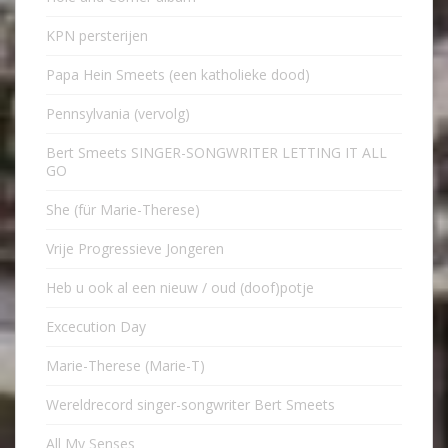
KPN persterijen
Papa Hein Smeets (een katholieke dood)
Pennsylvania (vervolg)
Bert Smeets SINGER-SONGWRITER LETTING IT ALL
GO
She (für Marie-Therese)
Vrije Progressieve Jongeren
Heb u ook al een nieuw / oud (doof)potje
Excecution Day
Marie-Therese (Marie-T)
Wereldrecord singer-songwriter Bert Smeets
All My Senses