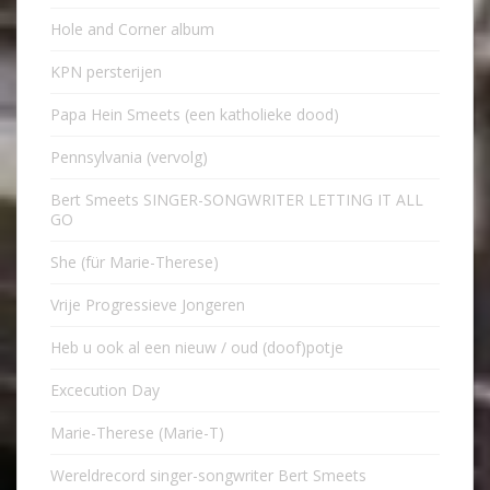
Hole and Corner album
KPN persterijen
Papa Hein Smeets (een katholieke dood)
Pennsylvania (vervolg)
Bert Smeets SINGER-SONGWRITER LETTING IT ALL
GO
She (für Marie-Therese)
Vrije Progressieve Jongeren
Heb u ook al een nieuw / oud (doof)potje
Excecution Day
Marie-Therese (Marie-T)
Wereldrecord singer-songwriter Bert Smeets