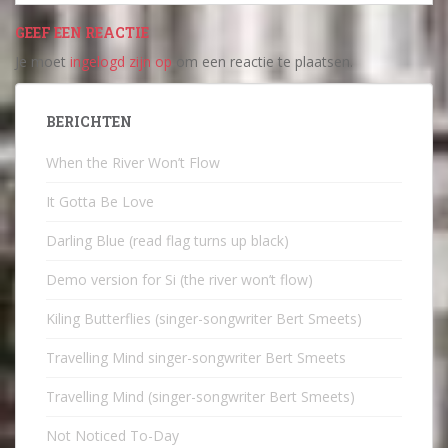
GEEF EEN REACTIE
Je moet
ingelogd zijn op
om een reactie te plaatsen.
BERICHTEN
When the River Won’t Flow
It Gotta Be Love
Darling Blue (read flag turns up black)
Demo version for Si (the river won’t flow)
Kiling Butterflies (singer-songwriter Bert Smeets)
Travelling Mind singer-songwriter Bert Smeets
Travelling Mind (singer-songwriter Bert Smeets)
Not Noticed To-Day