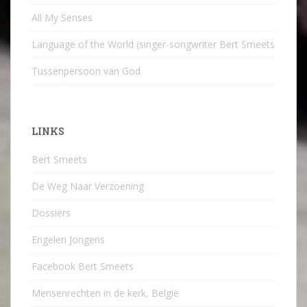
All My Senses
Language of the World (singer-songwriter Bert Smeets
Tussenpersoon van God
LINKS
Bert Smeets
De Weg Naar Verzoening
Dossiers
Engelen Jongens
Facebook Bert Smeets
Mensenrechten in de kerk, België