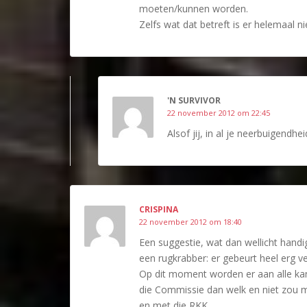
moeten/kunnen worden.
Zelfs wat dat betreft is er helemaal 
'N SURVIVOR
22 november 2012 om 22:45
Alsof jij, in al je neerbuigendhe
CRISPINA
22 november 2012 om 18:40
Een suggestie, wat dan wellicht handi
een rugkrabber: er gebeurt heel erg v
Op dit moment worden er aan alle ka
die Commissie dan welk en niet zou mo
en met die RKK.