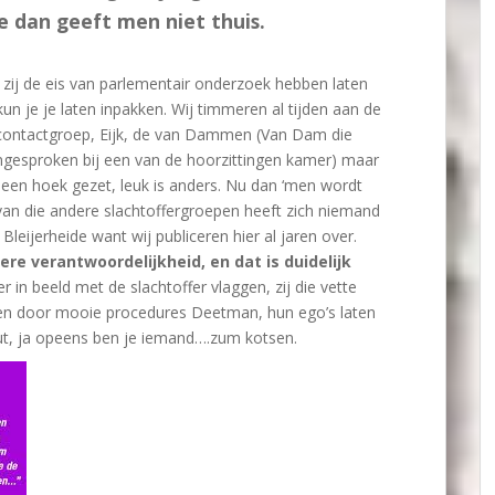
e dan geeft men niet thuis.
 zij de eis van parlementair onderzoek hebben laten
kun je je laten inpakken. Wij timmeren al tijden aan de
 contactgroep, Eijk, de van Dammen (Van Dam die
angesproken bij een van de hoorzittingen kamer) maar
een hoek gezet, leuk is anders. Nu dan ‘men wordt
van die andere slachtoffergroepen heeft zich niemand
Bleijerheide want wij publiceren hier al jaren over.
re verantwoordelijkheid, en dat is duidelijk
in beeld met de slachtoffer vlaggen, zij die vette
elen door mooie procedures Deetman, hun ego’s laten
ut, ja opeens ben je iemand….zum kotsen.