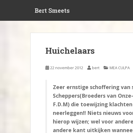
S
Bert Smeets
k
i
p
t
o
m
Huichelaars
a
i
n
22 november 2012
bert
MEA CULPA
c
o
n
Zeer ernstige schoffering van 
t
Scheppers(Broeders van Onze
e
F.D.M) die toewijzing klachte
n
neerleggen!! Niets nieuws voor
t
hierop wijzen; wel voor andere
andere kant uitkijken wannee