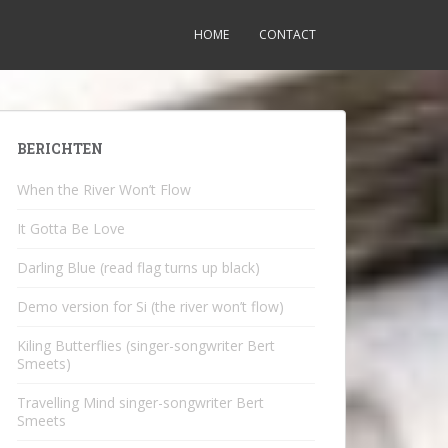
HOME
CONTACT
BERICHTEN
When the River Won’t Flow
It Gotta Be Love
Darling Blue (read flag turns up black)
Demo version for Si (the river won’t flow)
Kiling Butterflies (singer-songwriter Bert
Smeets)
Travelling Mind singer-songwriter Bert
Smeets