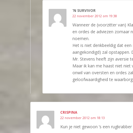
'N SURVIVOR
22 november 2012 om 19:38
Wanneer de (voorzitter van) K
en ordes de adviezen zomaar na
noemen.
Het is niet denkbeeldig dat een
aangekondigd) zal opstappen. D
Mr. Stevens heeft zijn aversie
Maar ik kan me haast niet niet
onwil van oversten en ordes za
geloofwaardigheid te waarborg
CRISPINA
22 november 2012 om 18:13
Kun je niet gewoon ’s een rugkrabber 