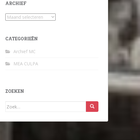
ARCHIEF
Archief
CATEGORIEËN
Archief MC
MEA CULPA
ZOEKEN
Zoek
naar: