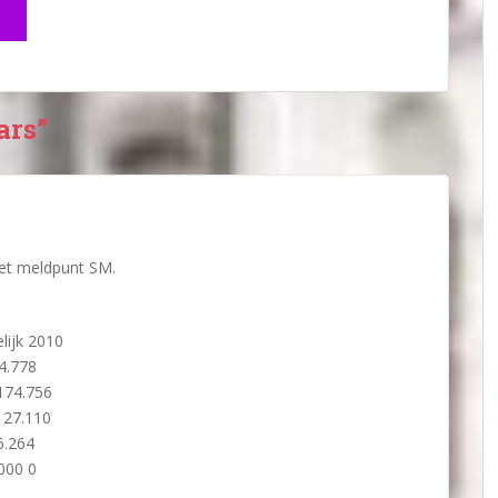
ars”
het meldpunt SM.
lijk 2010
4.778
 174.756
 27.110
6.264
000 0