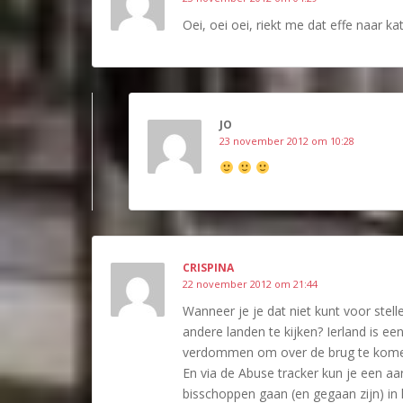
Oei, oei oei, riekt me dat effe naar k
JO
23 november 2012 om 10:28
CRISPINA
22 november 2012 om 21:44
Wanneer je je dat niet kunt voor stell
andere landen te kijken? Ierland is e
verdommen om over de brug te kom
En via de Abuse tracker kun je een aar
bisschoppen gaan (en gegaan zijn) in 