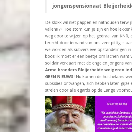
jongenspensionaat Bleijerheid
De klokk wil niet pappen en nathouden terwijl
vallen!!!?? Hoe stom kun je zijn en hoe lekker 
weg door te wijzen op het gedraai van KNR,
terecht door iemand van ons zeer pittig is a
we worden als subversieve opstandelingen in 
boos’ ik moet er een beetje om lachen want 
solidair verklaart met de engelen jongens van 
Arme broeders Bleijerheide weigeren iede
GEEN NIEUWS!
Nu komen de huichelaars weer 
subsidies ontvangen, zich hebben laten gijz
strelen door alle egards op de Lange Voorho