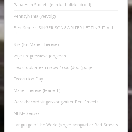
Papa Hein Smeets (een katholieke dood)
Pennsylvania (vervolg)
Bert Smeets SINGER-SONGWRITER LETTING IT ALL
GO
She (für Marie-Therese)
Vrije Progressieve Jongeren
Heb u ook al een nieuw / oud (doof)potje
Excecution Day
Marie-Therese (Marie-T)
Wereldrecord singer-songwriter Bert Smeets
All My Senses
Language of the World (singer-songwriter Bert Smeets