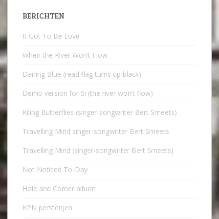
BERICHTEN
It Got To Be Love
When the River Won’t Flow
Darling Blue (read flag turns up black)
Demo version for Si (the river won’t flow)
Kiling Butterflies (singer-songwriter Bert Smeets)
Travelling Mind singer-songwriter Bert Smeets
Travelling Mind (singer-songwriter Bert Smeets)
Not Noticed To-Day
Hole and Corner album
KPN persterijen