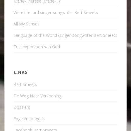
Marie-Therese (Marie-T)
Wereldrecord singer-songwriter Bert Smeets
All My Senses
Language of the World (singer-songwriter Bert Smeets
Tussenpersoon van God
LINKS
Bert Smeets
De Weg Naar Verzoening
Dossiers
Engelen Jongens
Facebook Bert Smeets