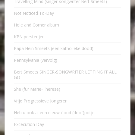
Travelling Mind (singer-songwriter Bert Smeets)
Not Noticed To-Day
Hole and Corner album
KPN persterijen
Papa Hein Smeets (een katholieke dood)
Pennsylvania (vervolg)
Bert Smeets SINGER-SONGWRITER LETTING IT ALL
GO
She (für Marie-Therese)
Vrije Progressieve Jongeren
Heb u ook al een nieuw / oud (doof)potje
Excecution Day