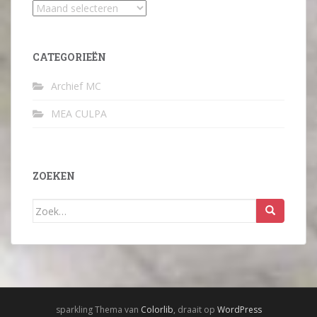
Archief
CATEGORIEËN
Archief MC
MEA CULPA
ZOEKEN
Zoek
naar:
sparkling Thema van
Colorlib
, draait op
WordPress