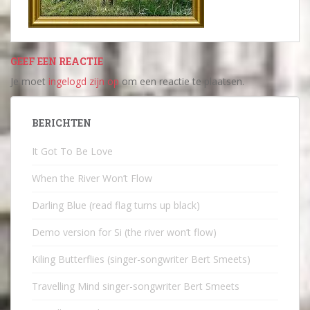
GEEF EEN REACTIE
Je moet
ingelogd zijn op
om een reactie te plaatsen.
BERICHTEN
It Got To Be Love
When the River Won’t Flow
Darling Blue (read flag turns up black)
Demo version for Si (the river won’t flow)
Kiling Butterflies (singer-songwriter Bert Smeets)
Travelling Mind singer-songwriter Bert Smeets