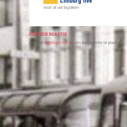
voor al uw bijzaken
GEEF EEN REACTIE
Je moet
ingelogd zijn op
om een reactie te plaatsen.