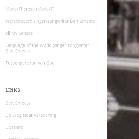
Marie-Therese (Marie-T)
Wereldrecord singer-songwriter Bert Smeets
All My Senses
Language of the World (singer-songwriter
Bert Smeets
Tussenpersoon van God
LINKS
Bert Smeets
De Weg Naar Verzoening
Dossiers