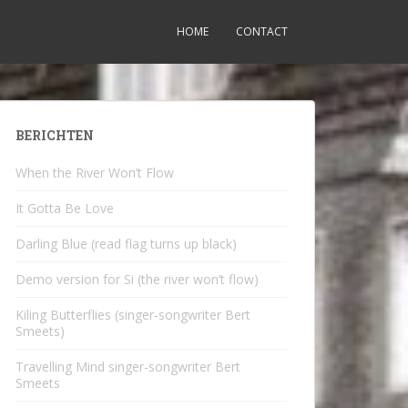
HOME
CONTACT
BERICHTEN
When the River Won’t Flow
It Gotta Be Love
Darling Blue (read flag turns up black)
Demo version for Si (the river won’t flow)
Kiling Butterflies (singer-songwriter Bert
Smeets)
Travelling Mind singer-songwriter Bert
Smeets