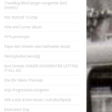
Travelling Mind (singer-songwriter Bert
Smeets)
Not Noticed To-Day
Hole and Corner album
KPN persterijen
Papa Hein Smeets (een katholieke dood)
Pennsylvania (vervolg)
Bert Smeets SINGER-SONGWRITER LETTING
IT ALL GO
She (für Marie-Therese)
Vrije Progressieve Jongeren
Heb u ook al een nieuw / oud (doof)potje
Excecution Day