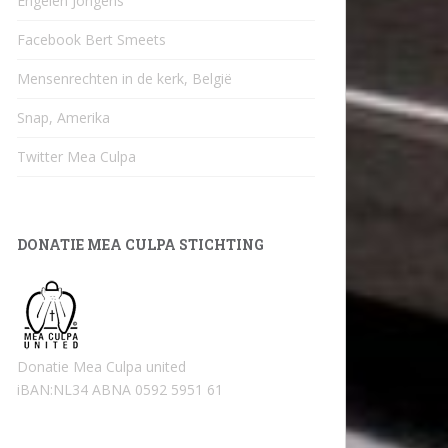
Engelen Jongens
Facebook Bert Smeets
Mensenrechten in de kerk, België
Snap, Amerika
Twitter Mea Culpa
DONATIE MEA CULPA STICHTING
Donatie Mea Culpa united
iBAN:NL34 ABNA 0592 5951 61