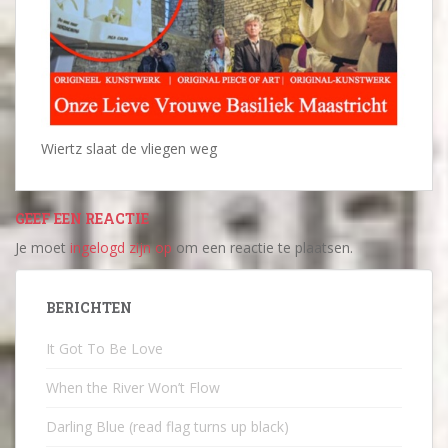
Wiertz slaat de vliegen weg
GEEF EEN REACTIE
Je moet
ingelogd zijn op
om een reactie te plaatsen.
BERICHTEN
It Got To Be Love
When the River Won’t Flow
Darling Blue (read flag turns up black)