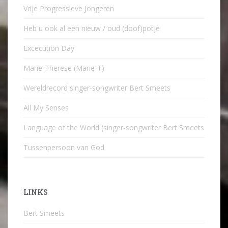
Vrije Progressieve Jongeren
Heb u ook al een nieuw / oud (doof)potje
Excecution Day
Marie-Therese (Marie-T)
Wereldrecord singer-songwriter Bert Smeets
All My Senses
Language of the World (singer-songwriter Bert Smeets
Tussenpersoon van God
LINKS
Bert Smeets