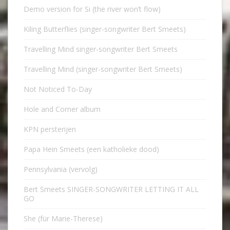
Demo version for Si (the river won’t flow)
Kiling Butterflies (singer-songwriter Bert Smeets)
Travelling Mind singer-songwriter Bert Smeets
Travelling Mind (singer-songwriter Bert Smeets)
Not Noticed To-Day
Hole and Corner album
KPN persterijen
Papa Hein Smeets (een katholieke dood)
Pennsylvania (vervolg)
Bert Smeets SINGER-SONGWRITER LETTING IT ALL
GO
She (für Marie-Therese)