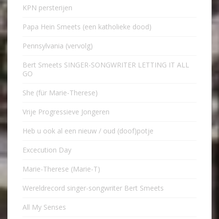
KPN persterijen
Papa Hein Smeets (een katholieke dood)
Pennsylvania (vervolg)
Bert Smeets SINGER-SONGWRITER LETTING IT ALL
GO
She (für Marie-Therese)
Vrije Progressieve Jongeren
Heb u ook al een nieuw / oud (doof)potje
Excecution Day
Marie-Therese (Marie-T)
Wereldrecord singer-songwriter Bert Smeets
All My Senses