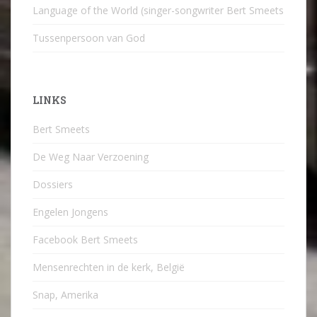
Language of the World (singer-songwriter Bert Smeets
Tussenpersoon van God
LINKS
Bert Smeets
De Weg Naar Verzoening
Dossiers
Engelen Jongens
Facebook Bert Smeets
Mensenrechten in de kerk, België
Snap, Amerika