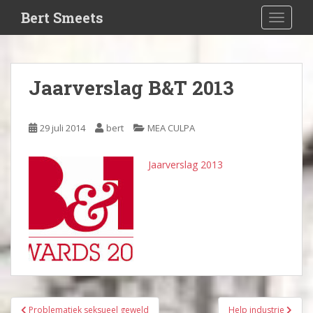
S
Bert Smeets
TOGGLE
k
i
p
t
Jaarverslag B&T 2013
o
m
a
29 juli 2014
bert
MEA CULPA
i
n
Jaarverslag 2013
c
o
n
t
e
n
t
Bericht
Problematiek seksueel geweld
Help industrie