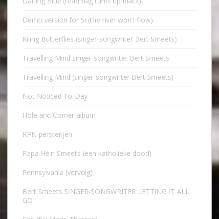
Darling Blue (read flag turns up black)
Demo version for Si (the river won’t flow)
Kiling Butterflies (singer-songwriter Bert Smeets)
Travelling Mind singer-songwriter Bert Smeets
Travelling Mind (singer-songwriter Bert Smeets)
Not Noticed To-Day
Hole and Corner album
KPN persterijen
Papa Hein Smeets (een katholieke dood)
Pennsylvania (vervolg)
Bert Smeets SINGER-SONGWRITER LETTING IT ALL
GO