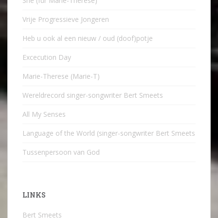
She (für Marie-Therese)
Vrije Progressieve Jongeren
Heb u ook al een nieuw / oud (doof)potje
Excecution Day
Marie-Therese (Marie-T)
Wereldrecord singer-songwriter Bert Smeets
All My Senses
Language of the World (singer-songwriter Bert Smeets
Tussenpersoon van God
LINKS
Bert Smeets