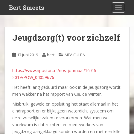
S
Bert Smeets
TOGGLE
k
i
p
t
Jeugdzorg(t) voor zichzelf
o
m
a
17 juni 2019
bert
MEA CULPA
i
n
https://www.npostart.nl/nos-journaal/16-06-
c
2019/POW_04059676
o
n
Het heeft lang geduurd maar ook in de Jeugdzorg wordt
t
men wakker na het rapport van Cie. de Winter.
e
Misbruik, geweld en opsluiting het staat allemaal in het
n
eindrapport en er blijkt geen waterdicht systeem om
t
deze vreselijke zaken te voorkomen. Wat men wel
voorkwam is dat rechters en medewerkers van
Jeugdzorg aangeklaagd konden worden en met een kille