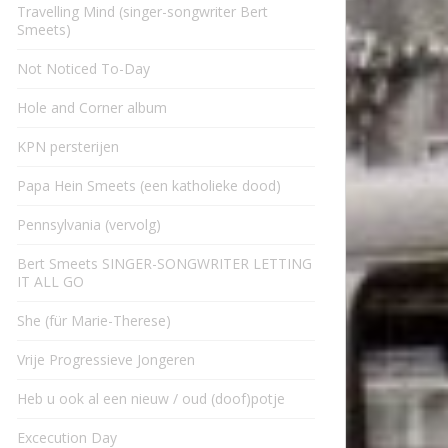
Travelling Mind (singer-songwriter Bert
Smeets)
Not Noticed To-Day
Hole and Corner album
KPN persterijen
Papa Hein Smeets (een katholieke dood)
Pennsylvania (vervolg)
Bert Smeets SINGER-SONGWRITER LETTING
IT ALL GO
She (für Marie-Therese)
Vrije Progressieve Jongeren
Heb u ook al een nieuw / oud (doof)potje
Excecution Day