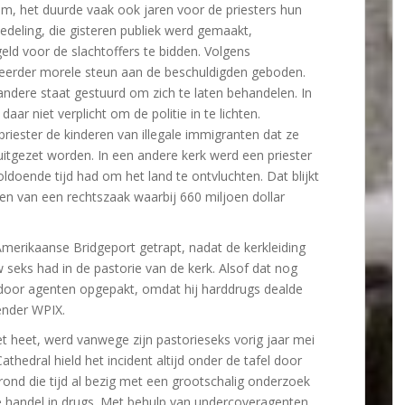
m, het duurde vaak ook jaren voor de priesters hun
deling, die gisteren publiek werd gemaakt,
eld voor de slachtoffers te bidden. Volgens
eerder morele steun aan de beschuldigden geboden.
dere staat gestuurd om zich te laten behandelen. In
daar niet verplicht om de politie in te lichten.
iester de kinderen van illegale immigranten dat ze
itgezet worden. In een andere kerk werd een priester
doende tijd had om het land te ontvluchten. Dat blijkt
ken van een rechtszaak waarbij 660 miljoen dollar
 Amerikaanse Bridgeport getrapt, nadat de kerkleiding
seks had in de pastorie van de kerk. Alsof dat nog
 door agenten opgepakt, omdat hij harddrugs dealde
ender WPIX.
et heet, werd vanwege zijn pastorieseks vorig jaar mei
athedral hield het incident altijd onder de tafel door
ond die tijd al bezig met een grootschalig onderzoek
 handel in drugs. Met behulp van undercoveragenten