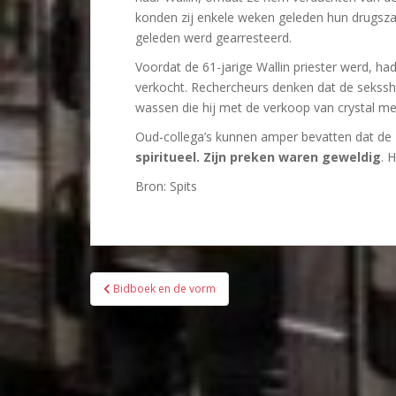
konden zij enkele weken geleden hun drugs
geleden werd gearresteerd.
Voordat de 61-jarige Wallin priester werd, had
verkocht. Rechercheurs denken dat de sekssh
wassen die hij met de verkoop van crystal me
Oud-collega’s kunnen amper bevatten dat de ze
spiritueel. Zijn preken waren geweldig
. 
Bron: Spits
Bericht
Bidboek en de vorm
navigatie