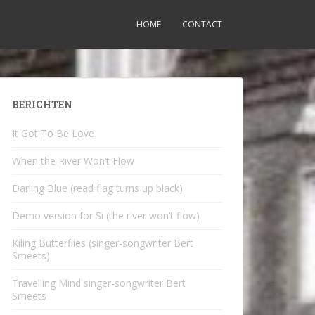
HOME
CONTACT
BERICHTEN
It Got To Be Love
When the River Won’t Flow
Darling Blue (read flag turns up black)
Demo version for Si (the river won’t flow)
Kiling Butterflies (singer-songwriter Bert
Smeets)
Travelling Mind singer-songwriter Bert
Smeets