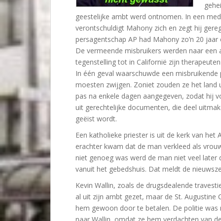
gehei
geestelijke ambt werd ontnomen. In een mede
verontschuldigt Mahony zich en zegt hij gereg
persagentschap AP had Mahony zo’n 20 jaar 
De vermeende misbruikers werden naar een an
tegenstelling tot in Californië zijn therapeuten 
In één geval waarschuwde een misbruikende pr
moesten zwijgen. Zoniet zouden ze het land u
pas na enkele dagen aangegeven, zodat hij vol
uit gerechtelijke documenten, die deel uitma
geëist wordt.
Een katholieke priester is uit de kerk van het
erachter kwam dat de man verkleed als vrouw 
niet genoeg was werd de man niet veel later
vanuit het gebedshuis. Dat meldt de nieuwsz
Kevin Wallin, zoals de drugsdealende travesti
al uit zijn ambt gezet, maar de St. Augustine C
hem gewoon door te betalen. De politie was r
naar Wallin, omdat ze hem verdachten van de