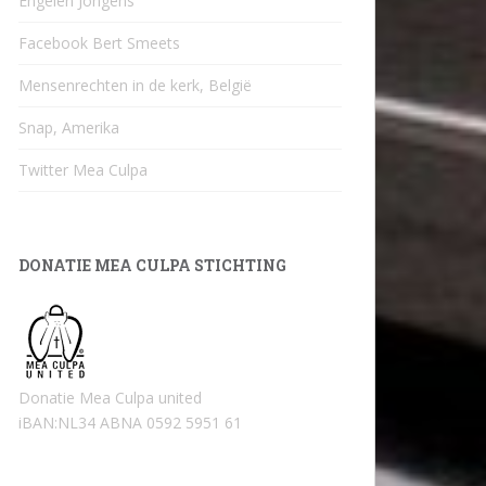
Engelen Jongens
Facebook Bert Smeets
Mensenrechten in de kerk, België
Snap, Amerika
Twitter Mea Culpa
DONATIE MEA CULPA STICHTING
Donatie Mea Culpa united
iBAN:NL34 ABNA 0592 5951 61