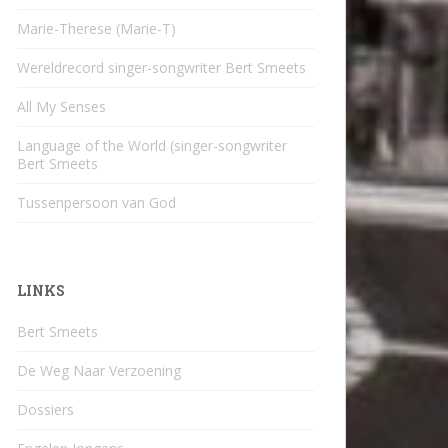
Marie-Therese (Marie-T)
Wereldrecord singer-songwriter Bert Smeets
All My Senses
Language of the World (singer-songwriter
Bert Smeets
Tussenpersoon van God
LINKS
Bert Smeets
De Weg Naar Verzoening
Dossiers