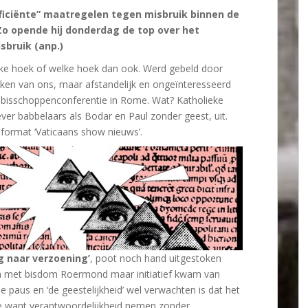
ficiënte” maatregelen tegen misbruik binnen de
 Zo opende hij donderdag de top over het
bruik (anp.)
olieke hoek of welke hoek dan ook. Werd gebeld door
iken van ons, maar afstandelijk en ongeïnteresseerd
 bisschoppenconferentie in Rome. Wat? Katholieke
ever babbelaars als Bodar en Paul zonder geest, uit.
 format ‘Vaticaans show nieuws’.
 naar verzoening’
, poot noch hand uitgestoken
en met bisdom Roermond maar initiatief kwam van
e paus en ‘de geestelijkheid’ wel verwachten is dat het
e want verantwoordelijkheid nemen zonder