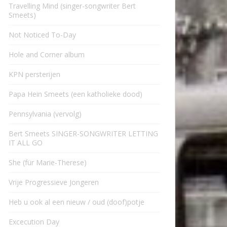
Travelling Mind (singer-songwriter Bert
Smeets)
Not Noticed To-Day
Hole and Corner album
KPN persterijen
Papa Hein Smeets (een katholieke dood)
Pennsylvania (vervolg)
Bert Smeets SINGER-SONGWRITER LETTING
IT ALL GO
She (für Marie-Therese)
Vrije Progressieve Jongeren
Heb u ook al een nieuw / oud (doof)potje
Excecution Day