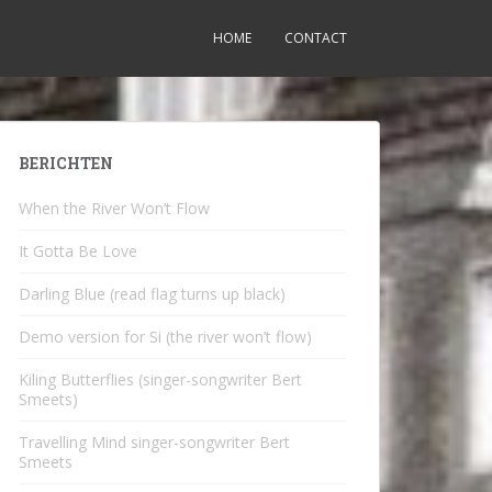
HOME
CONTACT
BERICHTEN
When the River Won’t Flow
It Gotta Be Love
Darling Blue (read flag turns up black)
Demo version for Si (the river won’t flow)
Kiling Butterflies (singer-songwriter Bert
Smeets)
Travelling Mind singer-songwriter Bert
Smeets