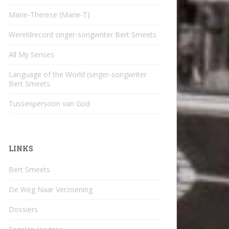
Marie-Therese (Marie-T)
Wereldrecord singer-songwriter Bert Smeets
All My Senses
Language of the World (singer-songwriter
Bert Smeets
Tussenpersoon van God
LINKS
Bert Smeets
De Weg Naar Verzoening
Dossiers