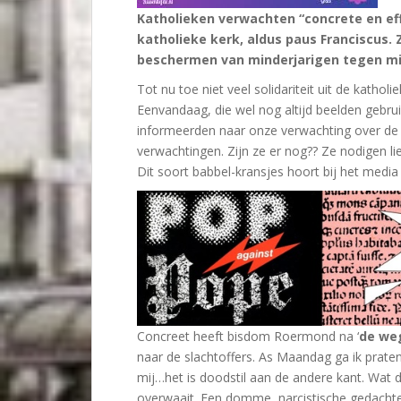
Katholieken verwachten “concrete en ef
katholieke kerk, aldus paus Franciscus.
beschermen van minderjarigen tegen mis
Tot nu toe niet veel solidariteit uit de kath
Eenvandaag, die wel nog altijd beelden gebru
informeerden naar onze verwachting over de
verwachtingen. Zijn ze er nog?? Ze nodigen li
Dit soort babbel-kransjes hoort bij het media
Concreet heeft bisdom Roermond na ‘
de weg
naar de slachtoffers. As Maandag ga ik prat
mij…het is doodstil aan de andere kant. Wat d
overwaait. Een domme, narcistische gedacht