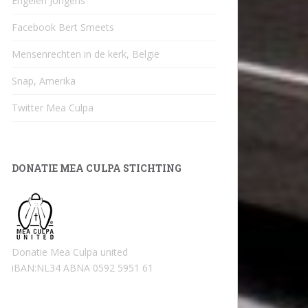
Engelen Jongens
Facebook Bert Smeets
Mensenrechten in de kerk, België
Snap, Amerika
Twitter Mea Culpa
DONATIE MEA CULPA STICHTING
Donatie Mea Culpa united
iBAN:NL34 ABNA 0592 5951 61