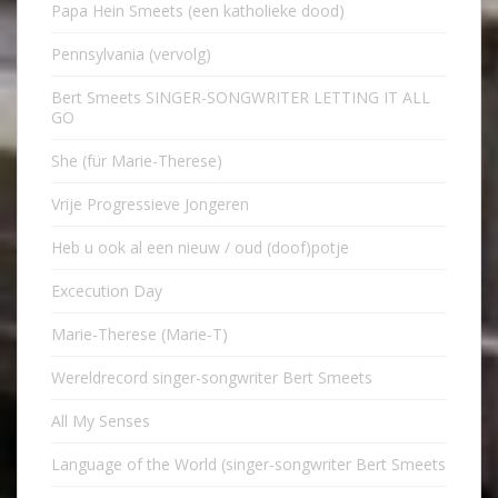
Papa Hein Smeets (een katholieke dood)
Pennsylvania (vervolg)
Bert Smeets SINGER-SONGWRITER LETTING IT ALL
GO
She (für Marie-Therese)
Vrije Progressieve Jongeren
Heb u ook al een nieuw / oud (doof)potje
Excecution Day
Marie-Therese (Marie-T)
Wereldrecord singer-songwriter Bert Smeets
All My Senses
Language of the World (singer-songwriter Bert Smeets