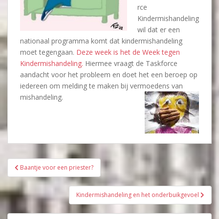
rce
Kindermishandeling
wil dat er een
nationaal programma komt dat kindermishandeling
moet tegengaan.
Deze week is het de Week tegen
Kindermishandeling.
Hiermee vraagt de Taskforce
aandacht voor het probleem en doet het een beroep op
iedereen om melding te maken bij vermoedens van
mishandeling.
Bericht
Baantje voor een priester?
navigatie
Kindermishandeling en het onderbuikgevoel