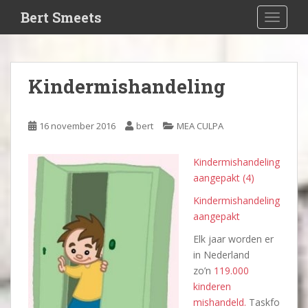
S
Bert Smeets
TOGGLE
k
i
p
t
Kindermishandeling
o
m
a
16 november 2016
bert
MEA CULPA
i
n
Kindermishandeling
c
aangepakt (4)
o
n
Kindermishandeling
t
aangepakt
e
Elk jaar worden er
n
in Nederland
t
zo’n
119.000
kinderen
mishandeld.
Taskfo