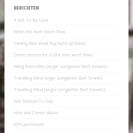
BERICHTEN
It Got To Be Love
When the River Won’t Flow
Darling Blue (read flag turns up black)
Demo version for Si (the river won’t flow)
Kiling Butterflies (singer-songwriter Bert Smeets)
Travelling Mind singer-songwriter Bert Smeets
Travelling Mind (singer-songwriter Bert Smeets)
Not Noticed To-Day
Hole and Corner album
KPN persterijen