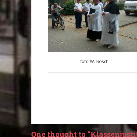
foto W. Bosch
One thought to “Klassenjusti