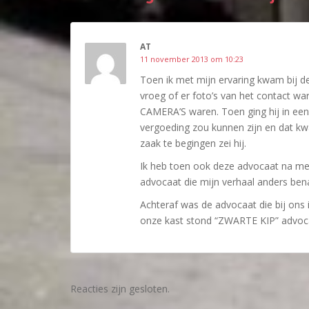
AT
11 november 2013 om 10:23
Toen ik met mijn ervaring kwam bij d
vroeg of er foto’s van het contact w
CAMERA’S waren. Toen ging hij in ee
vergoeding zou kunnen zijn en dat kw
zaak te begingen zei hij.
Ik heb toen ook deze advocaat na me
advocaat die mijn verhaal anders ben
Achteraf was de advocaat die bij ons 
onze kast stond “ZWARTE KIP” advo
Reacties zijn gesloten.