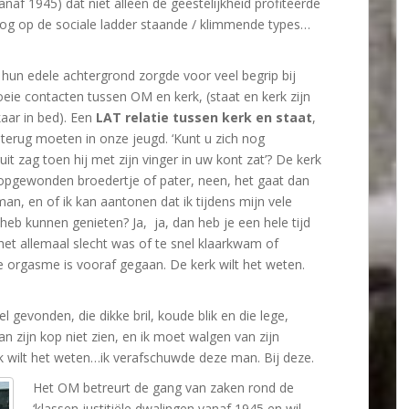
af 1945) dat niet alleen de geestelijkheid profiteerde
og op de sociale ladder staande / klimmende types…
un edele achtergrond zorgde voor veel begrip bij
goeie contacten tussen OM en kerk, (staat en kerk zijn
kaar in bed). Een
LAT relatie tussen kerk en staat
,
d terug moeten in onze jeugd. ‘Kunt u zich nog
it zag toen hij met zijn vinger in uw kont zat’? De kerk
jl opgewonden broedertje of pater, neen, het gaat dan
an, en of ik kan aantonen dat ik tijdens mijn vele
 heb kunnen genieten? Ja, ja, dan heb je een hele tijd
et allemaal slecht was of te snel klaarkwam of
 orgasme is vooraf gegaan. De kerk wilt het weten.
el gevonden, die dikke bril, koude blik en die lege,
kan zijn kop niet zien, en ik moet walgen van zijn
k wilt het weten…ik verafschuwde deze man. Bij deze.
Het OM betreurt de gang van zaken rond de
‘klassen justitiële dwalingen vanaf 1945 en wil