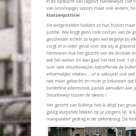
in de opdracht van rapport Handelwijze OM van
van (voorlopige) sepots maar ook andere, ho
klassenjustitie
!
De welgestelden hadden zo hun fouten maar h
justitie. Wie krijgt geen rode oortjes van de 
gescheiden echter ze lagen wel degelijk bij el
zorgt er in ieder geval voor dat wij al graven
herinneren hoe het gezicht van die broeder eru
wilt het weten. En dan gaat het niet over 1 i
over vele steunbewijzen betreffende de bullem
erbarmelijke relaties…..of ik seksueel ook wel
niet meer gebiecht en moet je bekennen dat h
borderline ademnood, paniek aanvallen aan je
Steunbewijs tussen de lakens !
Het gezicht van Bulletje heb ik altijd een gruw
gulzig slurpende blikken op je jongens lijf. Ik 
manipulatief gedrag in de ziekenboeg. De ker