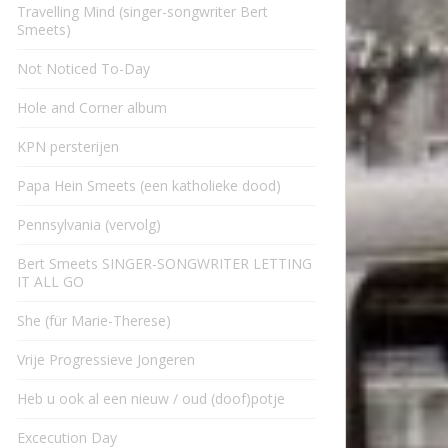
Travelling Mind (singer-songwriter Bert
Smeets)
Not Noticed To-Day
Hole and Corner album
KPN persterijen
Papa Hein Smeets (een katholieke dood)
Pennsylvania (vervolg)
Bert Smeets SINGER-SONGWRITER LETTING
IT ALL GO
She (für Marie-Therese)
Vrije Progressieve Jongeren
Heb u ook al een nieuw / oud (doof)potje
Excecution Day