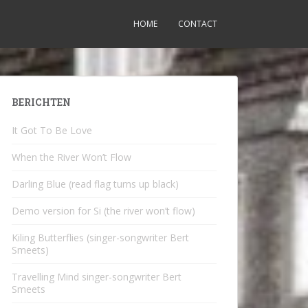
HOME
CONTACT
BERICHTEN
It Got To Be Love
When the River Won’t Flow
Darling Blue (read flag turns up black)
Demo version for Si (the river won’t flow)
Kiling Butterflies (singer-songwriter Bert
Smeets)
Travelling Mind singer-songwriter Bert
Smeets