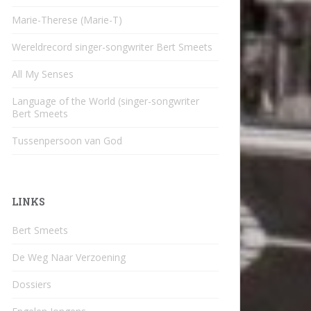
Marie-Therese (Marie-T)
Wereldrecord singer-songwriter Bert Smeets
All My Senses
Language of the World (singer-songwriter
Bert Smeets
Tussenpersoon van God
LINKS
Bert Smeets
De Weg Naar Verzoening
Dossiers