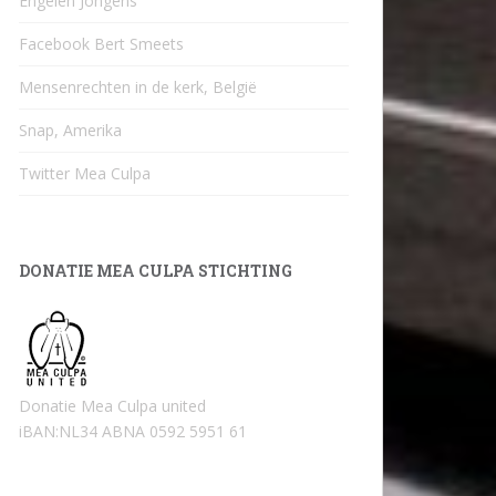
Engelen Jongens
Facebook Bert Smeets
Mensenrechten in de kerk, België
Snap, Amerika
Twitter Mea Culpa
DONATIE MEA CULPA STICHTING
Donatie Mea Culpa united
iBAN:NL34 ABNA 0592 5951 61