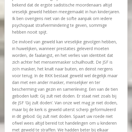
bekend dat de ergste sadistische moordenaars altijd
vreselijk geweld hebben meegemaakt in hun kinderjaren.
Ik ben overigens niet van de softe aanpak om iedere
psychopaat strafvermindering te geven, sommige
hebben nooit spijt.
De invloed van geweld kan vreselijke gevolgen hebben,
in huwelijken, wanneer prestaties geleverd moeten
worden, de faalangst, en het verlies van identiteit dat
zich achter het mensenmasker schuilhoudt. De JSF is
zo’n masker, het knalt naar buiten, en deinst nergens
voor terug. In de RKK bestaat geweld wel degelijk maar
dan met een ander masker, menselijker en ter
bescherming van gezin en samenleving. Een van de tien
geboden luidt: Gij zult niet doden. Er staat niet zoals bij
de JSF ‘Gij zult doden’. Van onze wet mag je niet doden,
maar bij de kerk is geweld uiterst scherp geformuleerd
in dit gebod: Gij zult niet doden. Spaart uw roede niet
ofwel wees altijd bereid tot handelingen om u kinderen
met geweld te straffen. We hadden beter bij elkaar