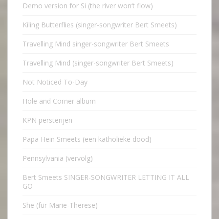
Demo version for Si (the river won’t flow)
Kiling Butterflies (singer-songwriter Bert Smeets)
Travelling Mind singer-songwriter Bert Smeets
Travelling Mind (singer-songwriter Bert Smeets)
Not Noticed To-Day
Hole and Corner album
KPN persterijen
Papa Hein Smeets (een katholieke dood)
Pennsylvania (vervolg)
Bert Smeets SINGER-SONGWRITER LETTING IT ALL
GO
She (für Marie-Therese)