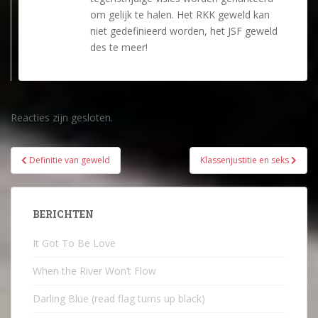
om gelijk te halen. Het RKK geweld kan
niet gedefinieerd worden, het JSF geweld
des te meer!
Reacties zijn gesloten.
Bericht
Definitie van geweld
Klassenjustitie en seks
navigatie
BERICHTEN
It Got To Be Love
When the River Won’t Flow
Darling Blue (read flag turns up black)