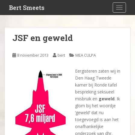
S
Bert Smeets
TOGGLE
k
i
p
t
JSF en geweld
o
m
a
8 november 2013
bert
MEA CULPA
i
n
Eergisteren zaten wij in
c
Den Haag Tweede
o
kamer bij Ronde tafel
n
bespreking seksueel
t
misbruik en
geweld
. Ik
e
glom bij het woordje
n
‘geweld’ dat nu
t
toegevoegd is aan het
onafhankelijke
onderzoek van dhr.