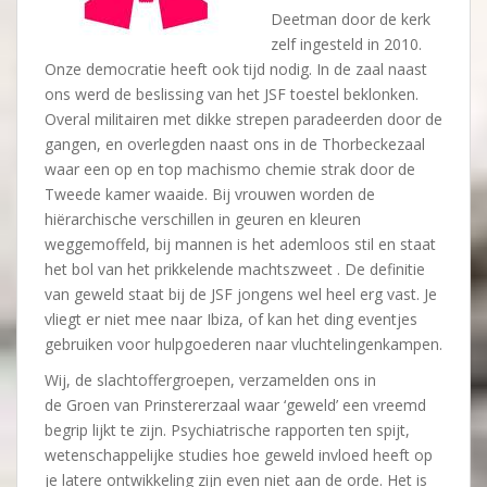
Deetman door de kerk
zelf ingesteld in 2010.
Onze democratie heeft ook tijd nodig. In de zaal naast
ons werd de beslissing van het JSF toestel beklonken.
Overal militairen met dikke strepen paradeerden door de
gangen, en overlegden naast ons in de Thorbeckezaal
waar een op en top machismo chemie strak door de
Tweede kamer waaide. Bij vrouwen worden de
hiërarchische verschillen in geuren en kleuren
weggemoffeld, bij mannen is het ademloos stil en staat
het bol van het prikkelende machtszweet . De definitie
van geweld staat bij de JSF jongens wel heel erg vast. Je
vliegt er niet mee naar Ibiza, of kan het ding eventjes
gebruiken voor hulpgoederen naar vluchtelingenkampen.
Wij, de slachtoffergroepen, verzamelden ons in
de Groen van Prinstererzaal waar ‘geweld’ een vreemd
begrip lijkt te zijn. Psychiatrische rapporten ten spijt,
wetenschappelijke studies hoe geweld invloed heeft op
je latere ontwikkeling zijn even niet aan de orde. Het is