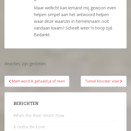
Maar wellicht kan iemand mij gewoon even
helpen simpel aan het antwoord helpen
waar deze waanzin in hemelsnaam ooit
vandaan kwam? Scheelt weer ’n hoop tijd.
Bedankt.
Reacties zijn gesloten.
Bericht
Mam word ik gehaald ja of neen
Tunnel klooster visie
navigatie
BERICHTEN
When the River Won’t Flow
It Gotta Be Love