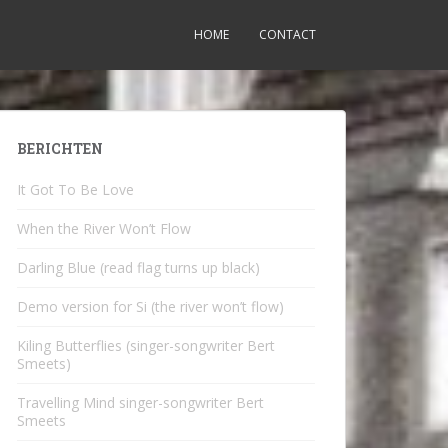
HOME
CONTACT
BERICHTEN
It Got To Be Love
When the River Won’t Flow
Darling Blue (read flag turns up black)
Demo version for Si (the river won’t flow)
Kiling Butterflies (singer-songwriter Bert
Smeets)
Travelling Mind singer-songwriter Bert
Smeets