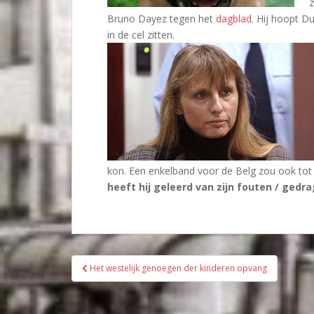
z
Bruno Dayez tegen het
dagblad
. Hij hoopt Du
in de cel zitten.
kon. Een enkelband voor de Belg zou ook to
heeft hij geleerd van zijn fouten / ged
Bericht
Het westelijk genoegen der kinderen opvang
navigatie