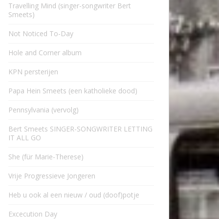
Travelling Mind (singer-songwriter Bert
Smeets)
Not Noticed To-Day
Hole and Corner album
KPN persterijen
Papa Hein Smeets (een katholieke dood)
Pennsylvania (vervolg)
Bert Smeets SINGER-SONGWRITER LETTING
IT ALL GO
She (für Marie-Therese)
Vrije Progressieve Jongeren
Heb u ook al een nieuw / oud (doof)potje
Excecution Day