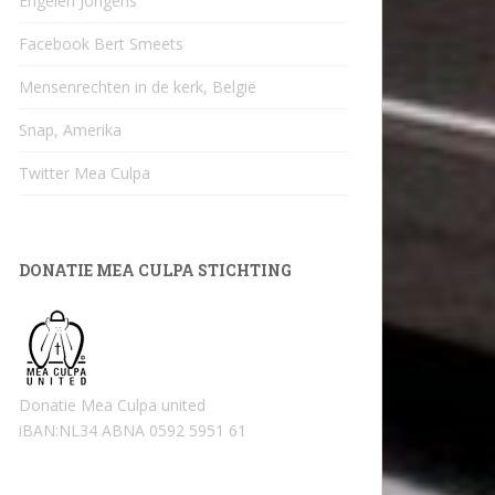
Engelen Jongens
Facebook Bert Smeets
Mensenrechten in de kerk, België
Snap, Amerika
Twitter Mea Culpa
DONATIE MEA CULPA STICHTING
Donatie Mea Culpa united
iBAN:NL34 ABNA 0592 5951 61