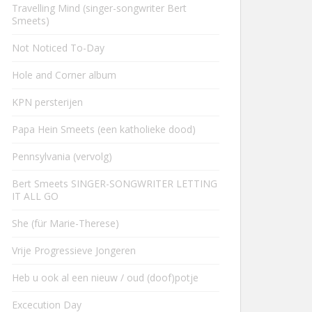
Travelling Mind (singer-songwriter Bert
Smeets)
Not Noticed To-Day
Hole and Corner album
KPN persterijen
Papa Hein Smeets (een katholieke dood)
Pennsylvania (vervolg)
Bert Smeets SINGER-SONGWRITER LETTING
IT ALL GO
She (für Marie-Therese)
Vrije Progressieve Jongeren
Heb u ook al een nieuw / oud (doof)potje
Excecution Day