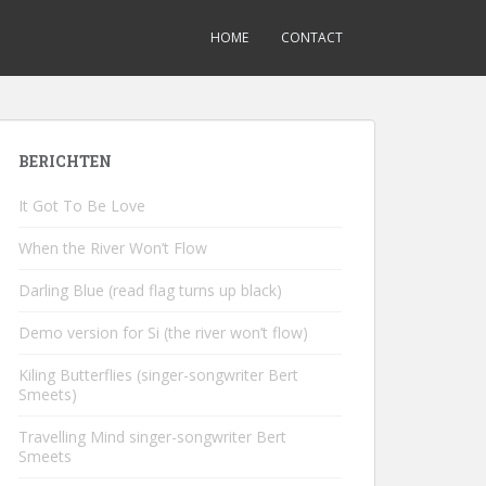
HOME
CONTACT
BERICHTEN
It Got To Be Love
When the River Won’t Flow
Darling Blue (read flag turns up black)
Demo version for Si (the river won’t flow)
Kiling Butterflies (singer-songwriter Bert
Smeets)
Travelling Mind singer-songwriter Bert
Smeets