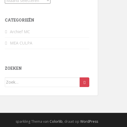
Archief
CATEGORIEËN
Archief MC
MEA CULPA
ZOEKEN
Zoek
naar:
sparkling Thema van
Colorlib
, draait op
WordPress