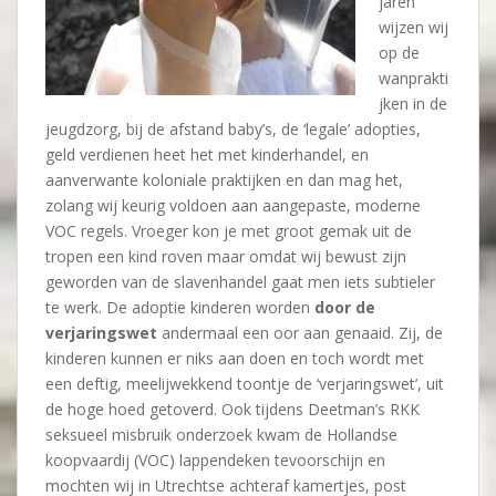
jaren
wijzen wij
op de
wanprakti
jken in de
jeugdzorg, bij de afstand baby’s, de ‘legale’ adopties,
geld verdienen heet het met kinderhandel, en
aanverwante koloniale praktijken en dan mag het,
zolang wij keurig voldoen aan aangepaste, moderne
VOC regels. Vroeger kon je met groot gemak uit de
tropen een kind roven maar omdat wij bewust zijn
geworden van de slavenhandel gaat men iets subtieler
te werk. De adoptie kinderen worden
door de
verjaringswet
andermaal een oor aan genaaid. Zij, de
kinderen kunnen er niks aan doen en toch wordt met
een deftig, meelijwekkend toontje de ‘verjaringswet’, uit
de hoge hoed getoverd. Ook tijdens Deetman’s RKK
seksueel misbruik onderzoek kwam de Hollandse
koopvaardij (VOC) lappendeken tevoorschijn en
mochten wij in Utrechtse achteraf kamertjes, post