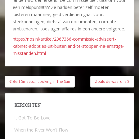
landen worden erkend. De commissie pleit daarom voor
een meldpunt!!!!??? Ze hadden beter zelf moeten
luisteren maar nee, geld verdienen gaat voor,
steekpenningen, diefstal van documenten, corrupte
ambtenaren…toeslagen affaires in een andere volgorde.
https://nos.nl/artikel/2367366-commissie-adviseert-
kabinet-adopties-uit-buitenland-te-stoppen-na-ernstige-
misstanden.html
Bericht
Bert Smeets… Looking In The Sun
Zoals de waard is
navigatie
BERICHTEN
It Got To Be Love
When the River Won’t Flow