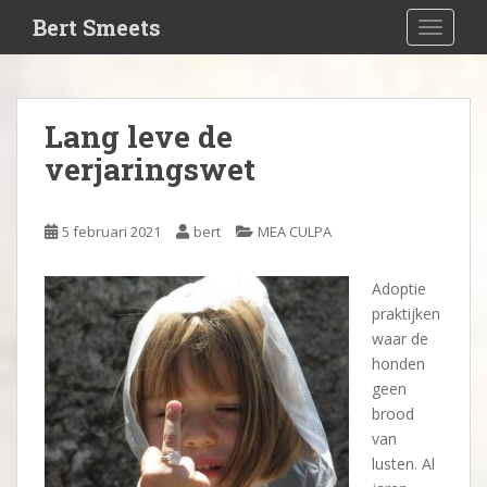
S
Bert Smeets
TOGGLE
k
i
p
t
Lang leve de
o
verjaringswet
m
a
i
5 februari 2021
bert
MEA CULPA
n
c
o
Adoptie
n
praktijken
t
waar de
e
honden
n
geen
t
brood
van
lusten. Al