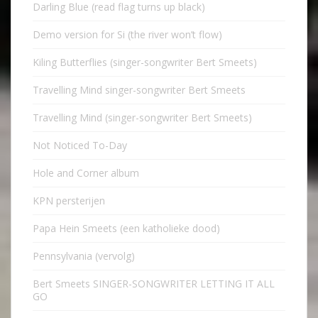
Darling Blue (read flag turns up black)
Demo version for Si (the river won’t flow)
Kiling Butterflies (singer-songwriter Bert Smeets)
Travelling Mind singer-songwriter Bert Smeets
Travelling Mind (singer-songwriter Bert Smeets)
Not Noticed To-Day
Hole and Corner album
KPN persterijen
Papa Hein Smeets (een katholieke dood)
Pennsylvania (vervolg)
Bert Smeets SINGER-SONGWRITER LETTING IT ALL
GO